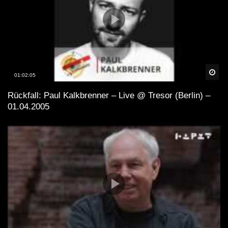
Spä
01:02:05
Rückfall: Paul Kalkbrenner – Live @ Tresor (Berlin) –
01.04.2005