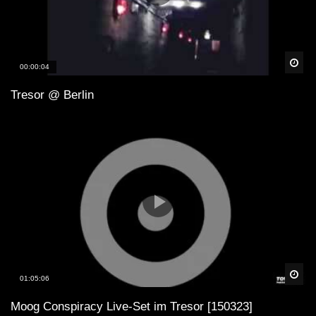
Spä
00:00:04
Tresor @ Berlin
Spä
01:05:06
Moog Conspiracy Live-Set im Tresor [150323]