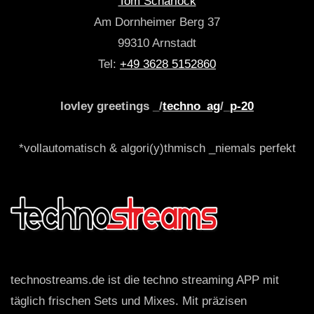
Tom Scharlock
Am Dornheimer Berg 37
99310 Arnstadt
Tel:
+49 3628 5152860
lovley greetings _/
techno_ag
/_
p-20
*vollautomatisch & algori(y)thmisch _niemals perfekt
technostreams.de ist die techno streaming APP mit
täglich frischen Sets und Mixes. Mit präzisen