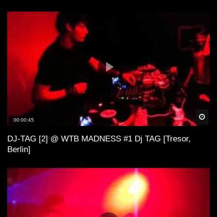
Spä
00:00:45
DJ-TAG [2] @ WTB MADNESS #1 Dj TAG [Tresor,
Berlin]