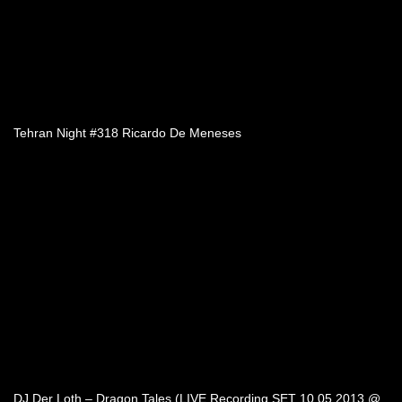
Tehran Night #318 Ricardo De Meneses
DJ Der Loth – Dragon Tales (LIVE Recording SET 10.05.2013 @