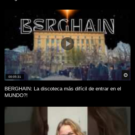
Spä
00:05:31
BERGHAIN: La discoteca más difícil de entrar en el
MUNDO?!