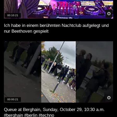
Spä
00:10:21
Ich habe in einem berühmten Nachtclub aufgelegt und
nur Beethoven gespielt
Spä
00:00:21
Queue at Berghain, Sunday, October 29, 10:30 a.m.
#berghain #berlin #techno