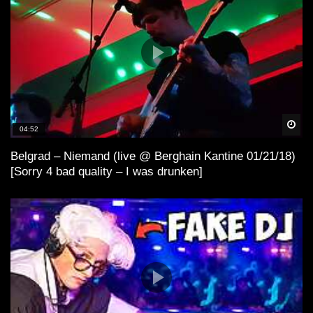
Spä
04:52
Belgrad – Niemand (live @ Berghain Kantine 01/21/18)
[Sorry 4 bad quality – I was drunken]