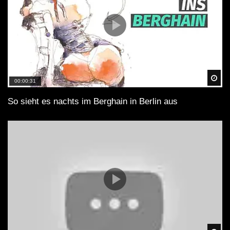
Spä
00:00:31
So sieht es nachts im Berghain in Berlin aus