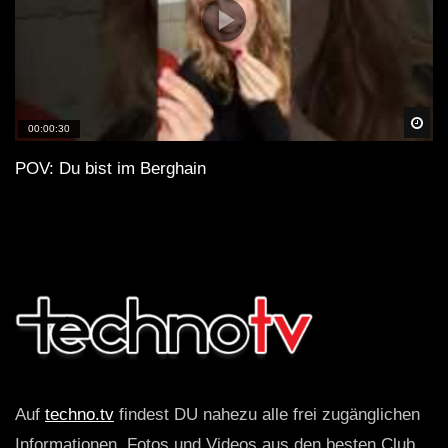
Spä
00:00:30
POV: Du bist im Berghain
Auf
techno.tv
findest DU nahezu alle frei zugänglichen
Informationen, Fotos und Videos aus den besten Club