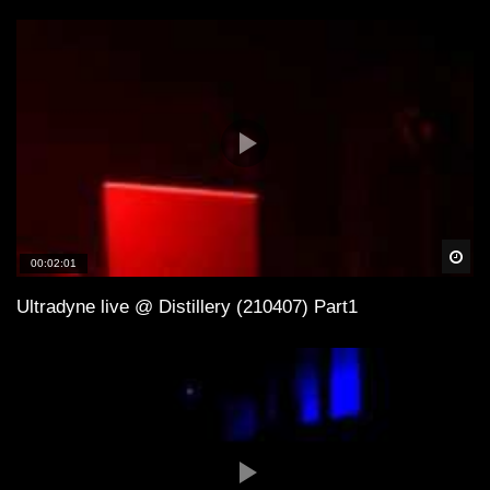
Spä
00:02:01
Ultradyne live @ Distillery (210407) Part1