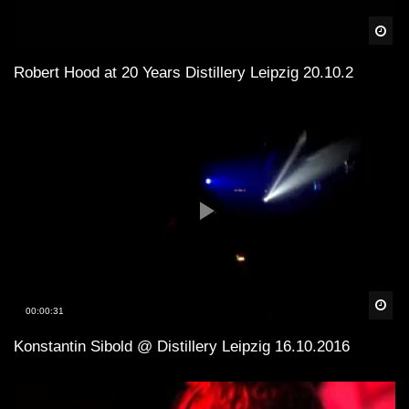
Spä
Robert Hood at 20 Years Distillery Leipzig 20.10.2
Spä
00:00:31
Konstantin Sibold @ Distillery Leipzig 16.10.2016