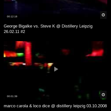
Spä
00:12:16
George Bigalke vs. Steve K @ Distillery Leipzig
26.02.11 #2
Spä
00:01:39
marco carola & loco dice @ distillery leipzig 03.10.2008