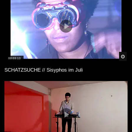
Spä
00:03:13
SCHATZSUCHE // Sisyphos im Juli