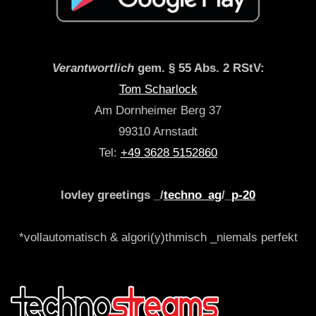
Verantwortlich
gem. § 55 Abs. 2 RStV:
Tom Scharlock
Am Dornheimer Berg 37
99310 Arnstadt
Tel:
+49 3628 5152860
lovley greetings _/
techno_ag
/_
p-20
*vollautomatisch & algori(y)thmisch _niemals perfekt