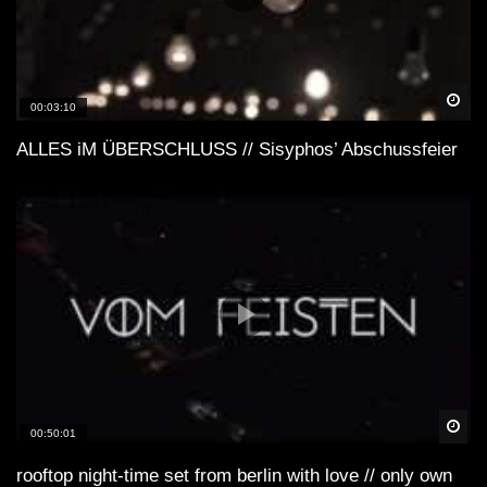
Spä
00:03:10
ALLES iM ÜBERSCHLUSS // Sisyphos’ Abschussfeier
Spä
00:50:01
rooftop night-time set from berlin with love // only own