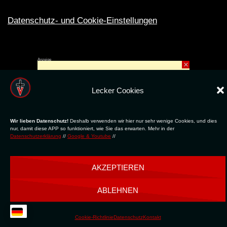
Datenschutz- und Cookie-Einstellungen
Anzeige
×
Rechte ins All © 2024. Erstellt mit
ღ
für die CLUBS und SZENE |
Club.TV
|
DATENSCHUTZ
|
NUTZUNG
Lecker Cookies
Wir lieben Datenschutz!
Deshalb verwenden wir hier nur sehr wenige Cookies, und dies
nur, damit diese APP so funktioniert, wie Sie das erwarten. Mehr in der
Datenschutzerklärung
//
Google & Youtube
//
AKZEPTIEREN
ABLEHNEN
Cookie-Richtlinie
Datenschutz
Kontakt