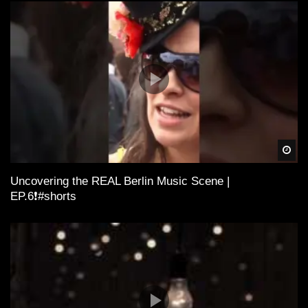
Spä
Uncovering the REAL Berlin Music Scene |
EP.6❗️#shorts