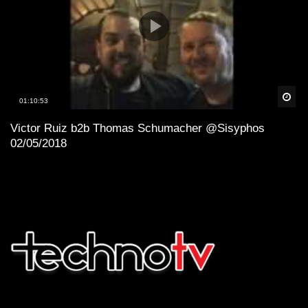
Spä
01:10:53
Victor Ruiz b2b Thomas Schumacher @Sisyphos
02/05/2018