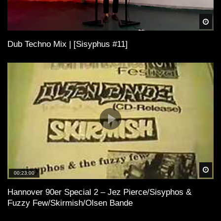
Spä
Dub Techno Mix | [Sisyphus #11]
Spä
00:23:00
Hannover 90er Special 2 – Jez Pierce/Sisyphos &
Fuzzy Few/Skirmish/Olsen Bande