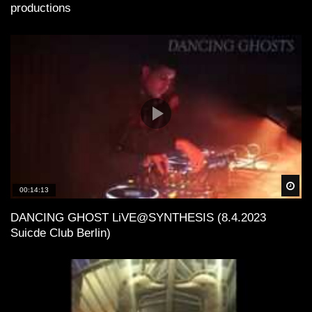
productions
Spä
00:14:13
DANCING GHOST LiVE@SYNTHESIS (8.4.2023
Suicde Club Berlin)