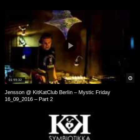
Spä
01:55:32
Jensson @ KitKatClub Berlin – Mystic Friday
16_09_2016 – Part 2