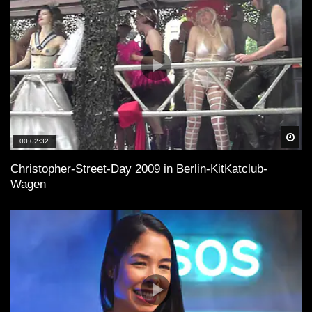
Spä
00:02:32
Christopher-Street-Day 2009 in Berlin-KitKatclub-
Wagen