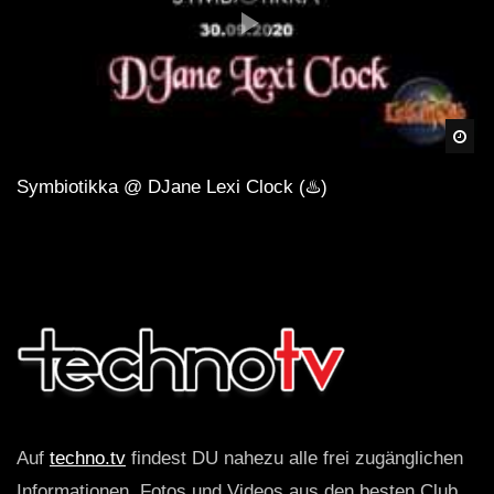
Spä
Symbiotikka @ DJane Lexi Clock (♨️)
Auf
techno.tv
findest DU nahezu alle frei zugänglichen
Informationen, Fotos und Videos aus den besten Club