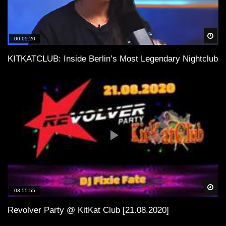
Spä
00:05:20
KITKATCLUB: Inside Berlin’s Most Legendary Nightclub
Spä
03:55:55
Revolver Party @ KitKat Club [21.08.2020]