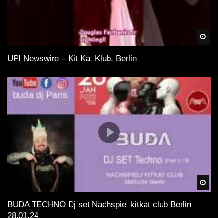
Spä
UPI Newswire – Kit Kat Klub, Berlin
Spä
BUDA TECHNO Dj set Nachspiel kitkat club Berlin
28.01.24