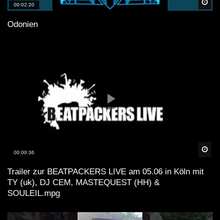
Spä
00:02:20
Odonien
Spä
00:00:36
Trailer zur BEATPACKERS LIVE am 05.06 in Köln mit
TY (uk), DJ CEM, MASTEQUEST (HH) &
SOULEIL.mpg