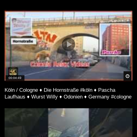
Spä
00:04:49
Köln / Cologne ♦ Die Hornstraße #köln ♦ Pascha
Laufhaus ♦ Wurst Willy ♦ Odonien ♦ Germany #cologne