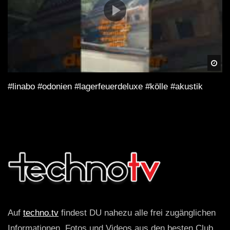
Spä
#linabo #odonien #lagerfeuerdeluxe #kölle #akustik
Auf
techno.tv
findest DU nahezu alle frei zugänglichen
Informationen, Fotos und Videos aus den besten Club