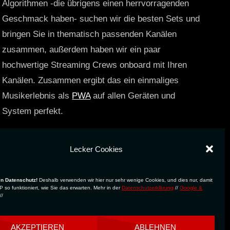
Algorithmen -die übrigens einen herrvorragenden
Geschmack haben- suchen wir die besten Sets und
bringen Sie in thematisch passenden Kanälen
zusammen, außerdem haben wir ein paar
hochwertige Streaming Crews onboard mit Ihren
Kanälen. Zusammen ergibt das ein einmaliges
Musikerlebnis als
PWA
auf allen Geräten und
System perfekt.
https://technostreams.de
Lecker Cookies
en Datenschutz!
Deshalb verwenden wir hier nur sehr wenige Cookies, und dies nur, damit
 so funktioniert, wie Sie das erwarten. Mehr in der
Datenschutzerklärung
//
Google &
//
AKZEPTIEREN
ABLEHNEN