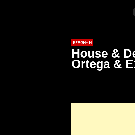
BERGHAIN
House & De
Ortega & E