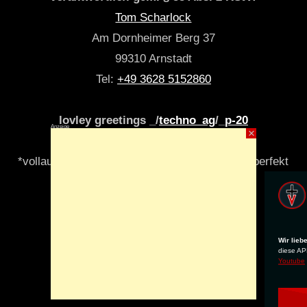
Tom Scharlock
Am Dornheimer Berg 37
99310 Arnstadt
Tel:
+49 3628 5152860
lovley greetings _/
techno_ag
/_
p-20
Anzeige
×
*vollautomatisch & algori(y)thmisch _niemals perfekt
Wir lieb
diese APP
Youtube