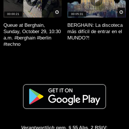
äter
Später
Sp
00:00:21
00:05:31
Queue at Berghain,
BERGHAIN: La discoteca
Sunday, October 29, 10:30
más difícil de entrar en el
a.m. #berghain #berlin
MUNDO?!
#techno
Verantwortlich
gem. § 55 Abs. 2 RStV: