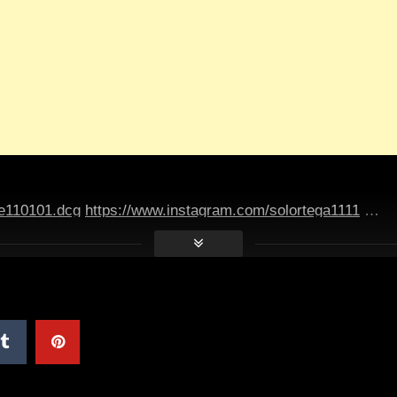
/e110101.dcg
https://www.instagram.com/solortega1111
…