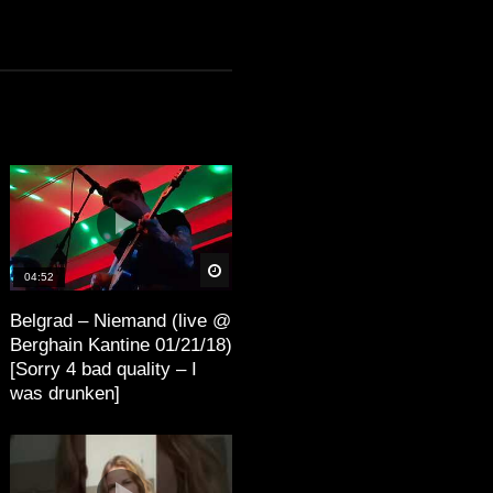
äter
Später
04:52
Belgrad – Niemand (live @
Berghain Kantine 01/21/18)
[Sorry 4 bad quality – I
was drunken]