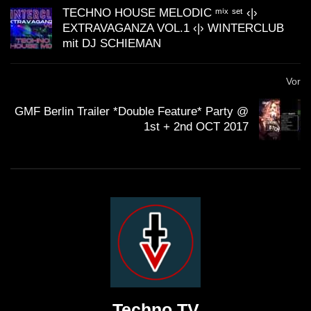
TECHNO HOUSE MELODIC ᵐⁱˣ ˢᵉᵗ ‹|›
EXTRAVAGANZA VOL.1 ‹|› WINTERCLUB
mit DJ SCHIEMAN
Vor
GMF Berlin Trailer *Double Feature* Party @
1st + 2nd OCT 2017
Techno TV