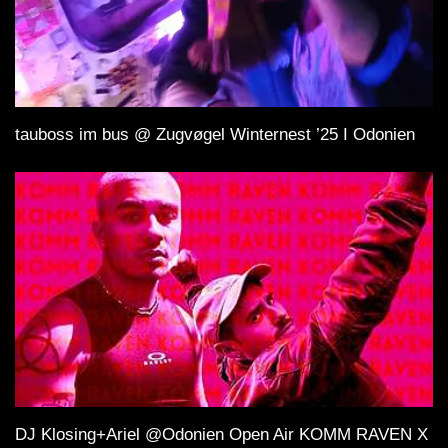
tauboss im bus @ Zugvøgel Winternest ’25 I Odonien
DJ Klosing+Ariel @Odonien Open Air KOMM RAVEN X