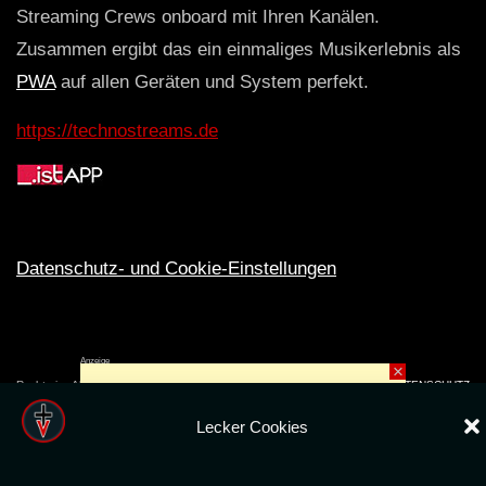
Streaming Crews onboard mit Ihren Kanälen.
Zusammen ergibt das ein einmaliges Musikerlebnis als
PWA
auf allen Geräten und System perfekt.
https://technostreams.de
Datenschutz- und Cookie-Einstellungen
Anzeige
×
Rechte ins All © 2024. Erstellt mit
ღ
für die CLUBS und SZENE |
Club.TV
|
DATENSCHUTZ
|
NUTZUNG
Lecker Cookies