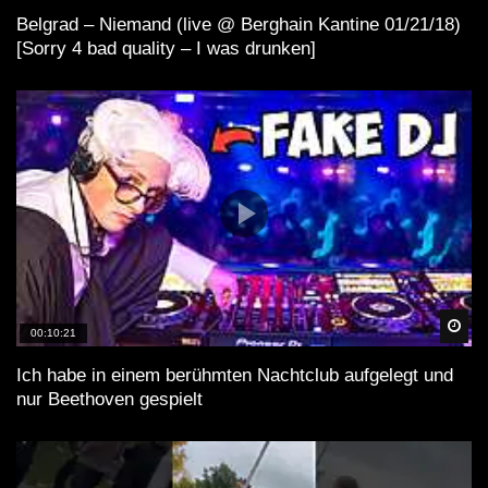
Belgrad – Niemand (live @ Berghain Kantine 01/21/18)
[Sorry 4 bad quality – I was drunken]
Spä
00:10:21
Ich habe in einem berühmten Nachtclub aufgelegt und
nur Beethoven gespielt