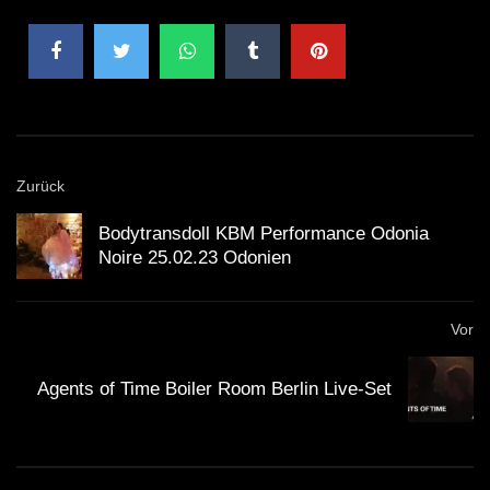
Wenn Sie Probleme mit dem Video oder etwas anderem
haben, kontaktieren Sie mich auf Instagram. Wenn
Ihnen das Video gefallen hat, unterstützen Sie den
Kanal mit einem „Gefällt mir“ und einem Abo!
Zurück
Bodytransdoll KBM Performance Odonia
Noire 25.02.23 Odonien
Vor
Agents of Time Boiler Room Berlin Live-Set