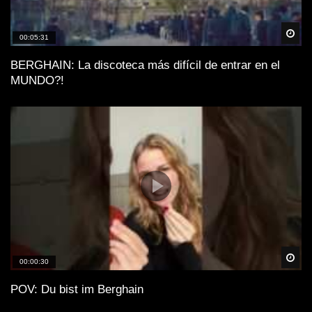
Spä
00:05:31
BERGHAIN: La discoteca más difícil de entrar en el
MUNDO?!
Spä
00:00:30
POV: Du bist im Berghain