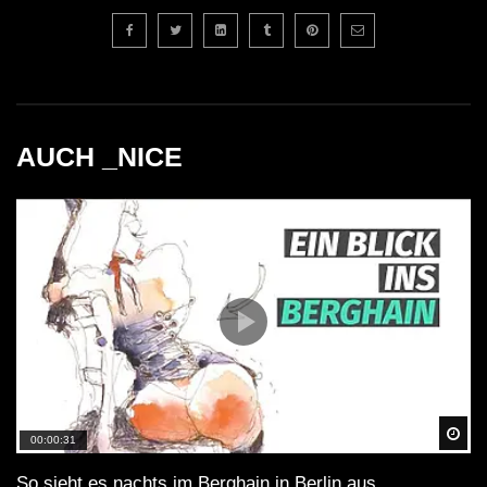
AUCH _NICE
Spä
00:00:31
So sieht es nachts im Berghain in Berlin aus