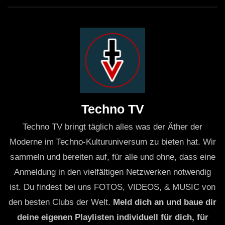
In diesem Jahr war die Atmosphäre besonders
aufgeladen. Bands wie
Mister Me
und
The Intersphere
stellten ihre neuesten Werke vor und eroberten die
Herzen der Zuschauer im Sturm. Sie präsentierten
eingängige Melodien und packende Texte, die oft von
persönlichen Erlebnissen inspiriert waren. Die Songs
dieser Bands, wie „Big Bang“ und „Sparks“, wurden mit
Techno TV
Begeisterung aufgenommen und ließen die Menge
unentwegt mitklatschen.
Techno TV bringt täglich alles was der Äther der
Moderne im Techno-Kulturuniversum zu bieten hat. Wir
Die Emotionen waren greifbar, als die Musiker ihre
sammeln und bereiten auf, für alle und ohne, dass eine
Geschichten auf die Bühne brachten. Viele Zuschauer
Anmeldung in den vielfältigen Netzwerken notwendig
fühlten sich an ihre eigenen Herausforderungen erinnert
ist. Du findest bei uns FOTOS, VIDEOS, & MUSIC von
und fanden Trost und Inspiration in den Liedern der
den besten Clubs der Welt.
Meld dich an und baue dir
Bands. Auch der Auftritt von
Doreen
war ein Highlight
deine eigenen Playlisten individuell für dich, für