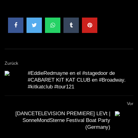
dem Motto "Neuanfang" schafften die Bands nicht nur
einen musikalischen, sondern auch einen persönlichen
Neustart.
Als eine der größten Plattformen für aufstrebende
Zurück
Musiker, half das Festival unzähligen Bands, ein
#EddieRedmayne en el #stagedoor de
breiteres Publikum zu erreichen. Das Emergenza ist
#CABARET KIT KAT CLUB en #Broadway.
bekannt dafür, neue Talente zu fördern und bringt
#kitkatclub #tour121
Musiker aus verschiedenen Genres zusammen, sei es
Vor
Rock, Pop, Indie oder Metal. Die Künstler müssen sich
[DANCETELEVISION PREMIERE] LEVt |
in mehreren Vorrunden beweisen, bevor sie die
SonneMondSterne Festival Boat Party
Möglichkeit erhalten, im Semifinale aufzutreten.
(Germany)