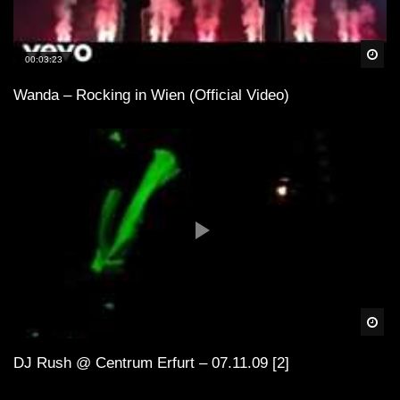
Spä
00:03:23
Wanda – Rocking in Wien (Official Video)
Spä
DJ Rush @ Centrum Erfurt – 07.11.09 [2]