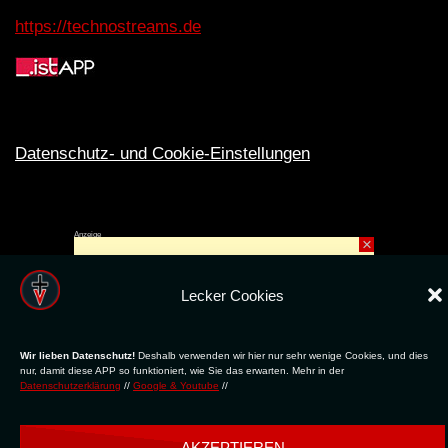
https://technostreams.de
Datenschutz- und Cookie-Einstellungen
Anzeige
×
Rechte ins All © 2024. Erstellt mit
ღ
für die CLUBS und SZENE |
Club.TV
|
DATENSCHUTZ
|
NUTZUNG
Lecker Cookies
Wir lieben Datenschutz!
Deshalb verwenden wir hier nur sehr wenige Cookies, und dies
nur, damit diese APP so funktioniert, wie Sie das erwarten. Mehr in der
Datenschutzerklärung
//
Google & Youtube
//
AKZEPTIEREN