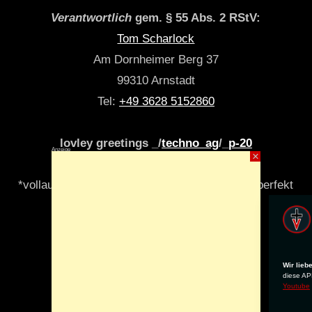
Verantwortlich
gem. § 55 Abs. 2 RStV:
Tom Scharlock
Am Dornheimer Berg 37
99310 Arnstadt
Tel:
+49 3628 5152860
lovley greetings _/
techno_ag
/_
p-20
Anzeige
×
*vollautomatisch & algori(y)thmisch _niemals perfekt
Wir lieb
diese APP
Youtube