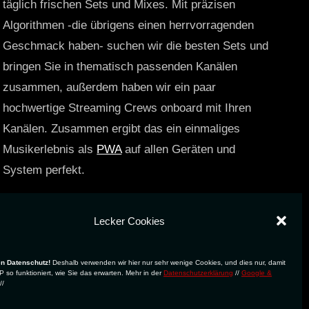
täglich frischen Sets und Mixes. Mit präzisen
Algorithmen -die übrigens einen herrvorragenden
Geschmack haben- suchen wir die besten Sets und
bringen Sie in thematisch passenden Kanälen
zusammen, außerdem haben wir ein paar
hochwertige Streaming Crews onboard mit Ihren
Kanälen. Zusammen ergibt das ein einmaliges
Musikerlebnis als
PWA
auf allen Geräten und
System perfekt.
https://technostreams.de
Lecker Cookies
en Datenschutz!
Deshalb verwenden wir hier nur sehr wenige Cookies, und dies nur, damit
 so funktioniert, wie Sie das erwarten. Mehr in der
Datenschutzerklärung
//
Google &
//