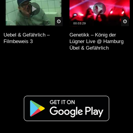
äter
Später
Sp
00:03:29
Uebel & Gefährlich –
Genetikk – König der
Filmbeweis 3
Lügner Live @ Hamburg
Übel & Gefährlich