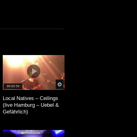
äter
Später
00:02:53
Local Natives – Ceilings
(live Hamburg – Uebel &
Gefährlich)