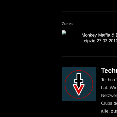
Zurück
Monkey Maffia & D
Leipzig 27.03.201
Tech
Techno 
hat. Wir
Netzwer
Clubs d
alle, z