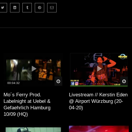
äter
Später
Sp
00:04:32
Mo´s Ferry Prod.
Livestream // Kerstin Eden
Labelnight at Uebel &
@ Airport Würzburg (20-
Gefaehrlich Hamburg
04-20)
10/09 (HQ)