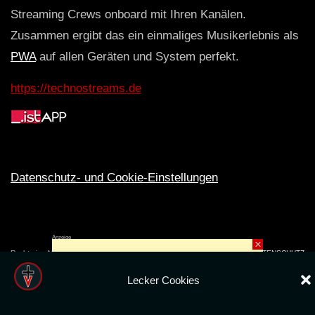
Streaming Crews onboard mit Ihren Kanälen.
Zusammen ergibt das ein einmaliges Musikerlebnis als
PWA
auf allen Geräten und System perfekt.
https://technostreams.de
Datenschutz- und Cookie-Einstellungen
Anzeige
×
Rechte ins All © 2024. Erstellt mit
ღ
für die CLUBS und SZENE |
Club.TV
|
DATENSCHUTZ
|
NUTZUNG
Lecker Cookies