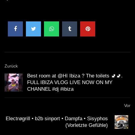
Zurück
Best room at @Hï Ibiza ? The toilets 🚽🚽.
FULL IBIZA VLOG LIVE NOW ON MY
CHANNEL #dj #ibiza
Vor
Electrøgrill • b2b sinport • Dampfa • Sisyphos
(Vorletzte Gefühle)