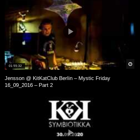
Spä
01:55:32
Jensson @ KitKatClub Berlin – Mystic Friday
16_09_2016 – Part 2