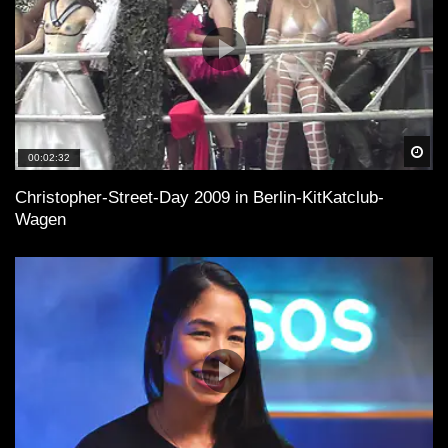
Spä
00:02:32
Christopher-Street-Day 2009 in Berlin-KitKatclub-
Wagen