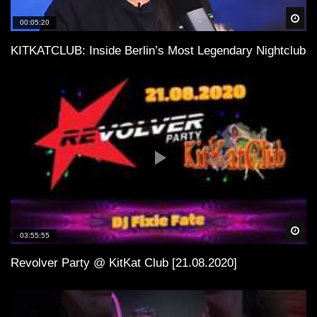
Spä
00:05:20
KITKATCLUB: Inside Berlin’s Most Legendary Nightclub
Spä
03:55:55
Revolver Party @ KitKat Club [21.08.2020]