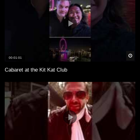
Spä
00:01:01
Cabaret at the Kit Kat Club