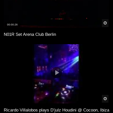
Spä
00:00:26
N01R Set Arena Club Berlin
Spä
Ricardo Villalobos plays D’julz Houdini @ Cocoon, Ibiza