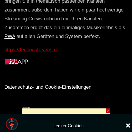
bringen Sie in thematisch passenden Kanälen
zusammen, außerdem haben wir ein paar hochwertige
Streaming Crews onboard mit Ihren Kanälen.
Zusammen ergibt das ein einmaliges Musikerlebnis als
PWA
auf allen Geräten und System perfekt.
https://technostreams.de
Datenschutz- und Cookie-Einstellungen
Anzeige
×
Rechte ins All © 2024. Erstellt mit
ღ
für die CLUBS und SZENE |
Club.TV
|
DATENSCHUTZ
|
NUTZUNG
Lecker Cookies