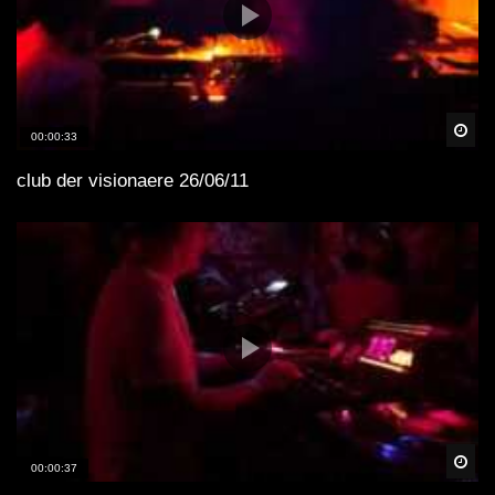
Spä
00:00:33
club der visionaere 26/06/11
Spä
00:00:37