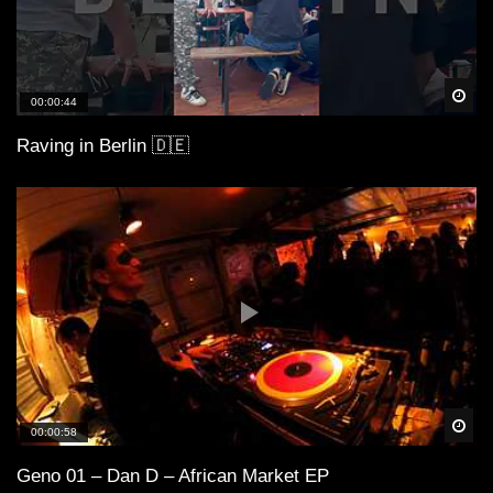
Spä
00:00:44
Raving in Berlin 🇩🇪
Spä
00:00:58
Geno 01 – Dan D – African Market EP