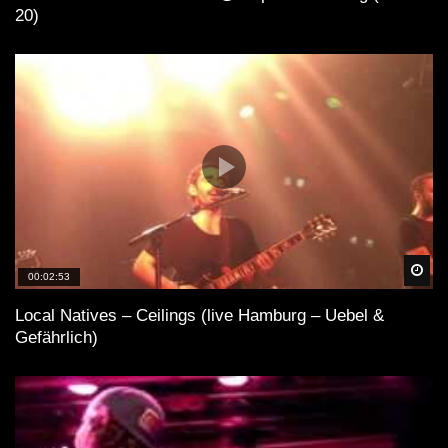
20)
Spä
00:02:53
Local Natives – Ceilings (live Hamburg – Uebel &
Gefährlich)