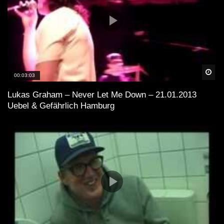
Spä
00:03:03
Lukas Graham – Never Let Me Down – 21.01.2013
Uebel & Gefährlich Hamburg