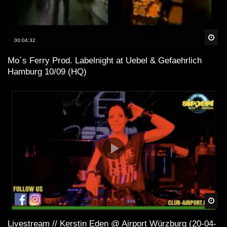
Spä
00:04:32
Mo´s Ferry Prod. Labelnight at Uebel & Gefaehrlich
Hamburg 10/09 (HQ)
Spä
Livestream // Kerstin Eden @ Airport Würzburg (20-04-