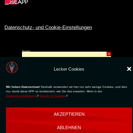
Datenschutz- und Cookie-Einstellungen
Anzeige
×
Rechte ins All © 2024. Erstellt mit
ღ
für die CLUBS und SZENE |
Club.TV
|
DATENSCHUTZ
|
NUTZUNG
Lecker Cookies
Wir lieben Datenschutz!
Deshalb verwenden wir hier nur sehr wenige Cookies, und dies
nur, damit diese APP so funktioniert, wie Sie das erwarten. Mehr in der
Datenschutzerklärung
//
Google & Youtube
//
AKZEPTIEREN
ABLEHNEN