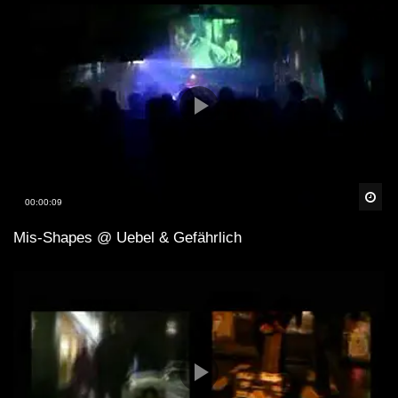
Spä
00:00:09
Mis-Shapes @ Uebel & Gefährlich