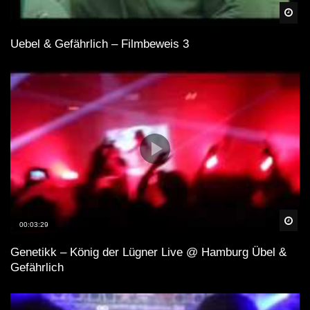
Spä
Uebel & Gefährlich – Filmbeweis 3
Spä
00:03:29
Genetikk – König der Lügner Live @ Hamburg Übel &
Gefährlich