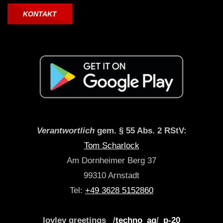
KONTAKT
Verantwortlich
gem. § 55 Abs. 2 RStV:
Tom Scharlock
Am Dornheimer Berg 37
99310 Arnstadt
Tel:
+49 3628 5152860
lovley greetings _/
techno_ag
/_
p-20