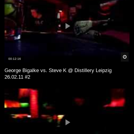
Spä
00:12:16
George Bigalke vs. Steve K @ Distillery Leipzig
26.02.11 #2