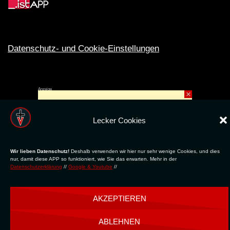
Datenschutz- und Cookie-Einstellungen
Anzeige
×
Rechte ins All © 2024. Erstellt mit
ღ
für die CLUBS und SZENE |
Club.TV
|
DATENSCHUTZ
|
NUTZUNG
Lecker Cookies
Wir lieben Datenschutz!
Deshalb verwenden wir hier nur sehr wenige Cookies, und dies
nur, damit diese APP so funktioniert, wie Sie das erwarten. Mehr in der
Datenschutzerklärung
//
Google & Youtube
//
AKZEPTIEREN
ABLEHNEN