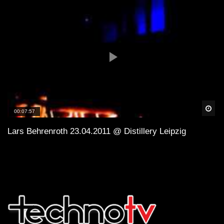
Spä
00:07:57
Lars Behrenroth 23.04.2011 @ Distillery Leipzig