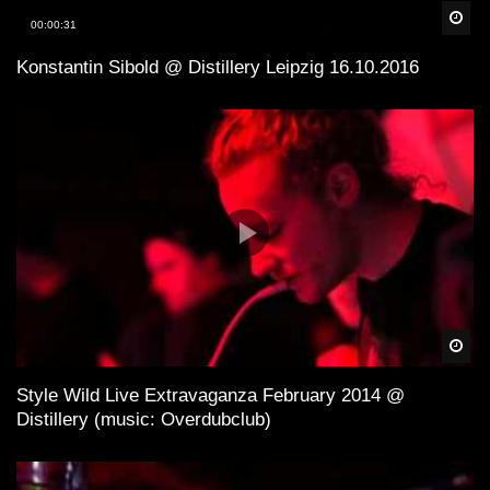
Spä
00:00:31
Konstantin Sibold @ Distillery Leipzig 16.10.2016
Spä
Style Wild Live Extravaganza February 2014 @
Distillery (music: Overdubclub)