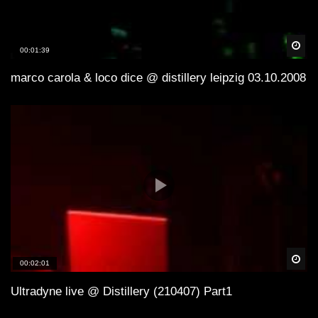
Spä
00:01:39
marco carola & loco dice @ distillery leipzig 03.10.2008
Spä
00:02:01
Ultradyne live @ Distillery (210407) Part1