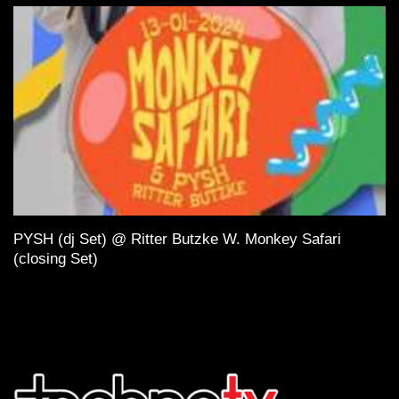
PYSH (dj Set) @ Ritter Butzke W. Monkey Safari
(closing Set)