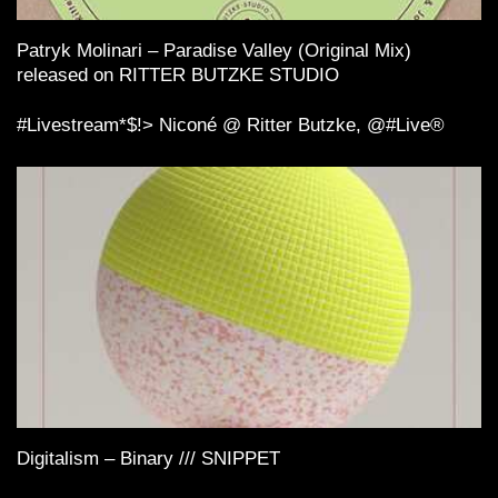
Patryk Molinari – Paradise Valley (Original Mix)
released on RITTER BUTZKE STUDIO
#Livestream*$!> Niconé️ @ Ritter Butzke, @#Live®
Digitalism – Binary /// SNIPPET