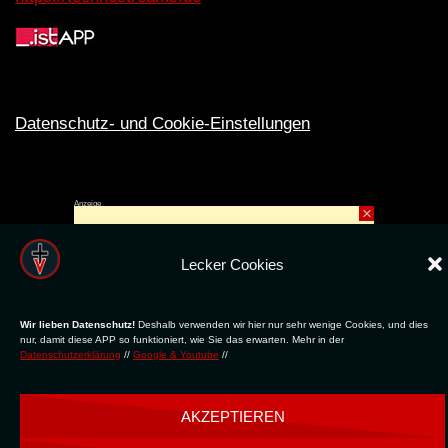
Datenschutz- und Cookie-Einstellungen
Anzeige
×
Rechte ins All © 2024. Erstellt mit
ღ
für die CLUBS und SZENE |
Club.TV
|
DATENSCHUTZ
|
NUTZUNG
Lecker Cookies
Wir lieben Datenschutz!
Deshalb verwenden wir hier nur sehr wenige Cookies, und dies
nur, damit diese APP so funktioniert, wie Sie das erwarten. Mehr in der
Datenschutzerklärung
//
Google & Youtube
//
AKZEPTIEREN