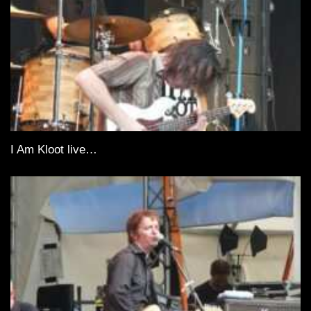
I Am Kloot live…