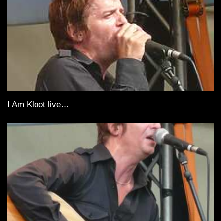
I Am Kloot live…