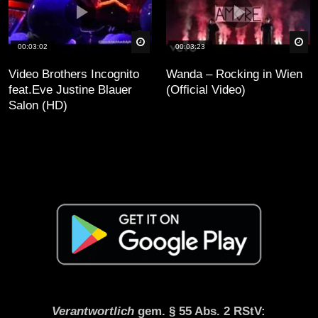
äter
Später
Sp
00:03:02
00:03:23
Video Brothers Incognito
Wanda – Rocking in Wien
feat.Eve Justine Blauer
(Official Video)
Salon (HD)
Verantwortlich
gem. § 55 Abs. 2 RStV: