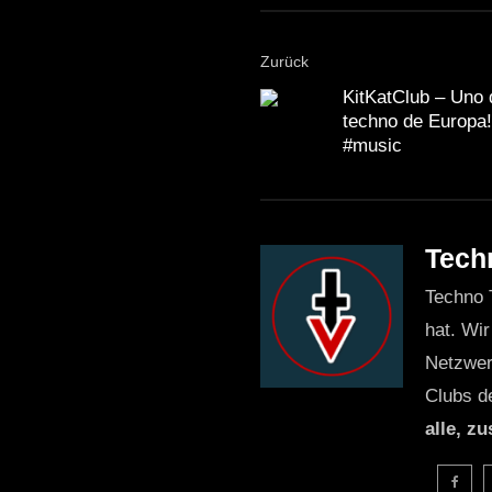
Zurück
KitKatClub – Uno 
techno de Europa!
#music
Tech
Techno 
hat. Wir
Netzwer
Clubs d
alle, z