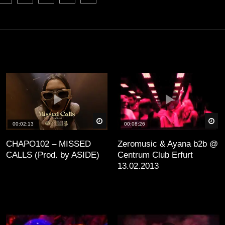
äter
Später
Sp
00:02:13
00:08:26
CHAPO102 – MISSED
Zeromusic & Ayana b2b @
CALLS (Prod. by ASIDE)
Centrum Club Erfurt
13.02.2013