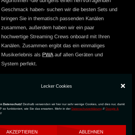
Algorithmen -die übrigens einen herrvorragenden
Geschmack haben- suchen wir die besten Sets und
bringen Sie in thematisch passenden Kanälen
zusammen, außerdem haben wir ein paar
hochwertige Streaming Crews onboard mit Ihren
Kanälen. Zusammen ergibt das ein einmaliges
Musikerlebnis als
PWA
auf allen Geräten und
System perfekt.
https://technostreams.de
Lecker Cookies
en Datenschutz!
Deshalb verwenden wir hier nur sehr wenige Cookies, und dies nur, damit
 so funktioniert, wie Sie das erwarten. Mehr in der
Datenschutzerklärung
//
Google &
//
AKZEPTIEREN
ABLEHNEN