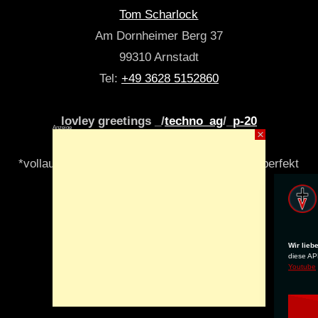
Tom Scharlock
Am Dornheimer Berg 37
99310 Arnstadt
Tel:
+49 3628 5152860
lovley greetings _/
techno_ag
/_
p-20
Anzeige
×
*vollautomatisch & algori(y)thmisch _niemals perfekt
Wir lieb
diese APP
Youtube