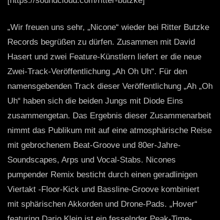
[https://soundcloud.com/ritter-butzke]
„Wir freuen uns sehr, „Nicone“ wieder bei Ritter Butzke
Records begrüßen zu dürfen. Zusammen mit David
Hasert und zwei Feature-Künstlern liefert er die neue
Zwei-Track-Veröffentlichung „Ah Oh Uh“. Für den
namensgebenden Track dieser Veröffentlichung „Ah „Oh
Uh“ haben sich die beiden Jungs mit Diode Eins
zusammengetan. Das Ergebnis dieser Zusammenarbeit
nimmt das Publikum mit auf eine atmosphärische Reise
mit gebrochenem Beat-Groove und 80er-Jahre-
Soundscapes, Arps und Vocal-Stabs. Nicones
pumpender Remix besticht durch einen geradlinigen
Viertakt -Floor-Kick und Bassline-Groove kombiniert
mit sphärischen Akkorden und Drone-Pads. „Hover“
featuring Dario Klein ist ein fesselnder Peak-Time-