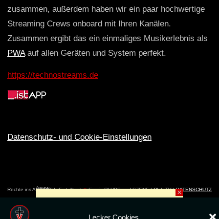
zusammen, außerdem haben wir ein paar hochwertige
Streaming Crews onboard mit Ihren Kanälen.
Zusammen ergibt das ein einmaliges Musikerlebnis als
PWA
auf allen Geräten und System perfekt.
https://technostreams.de
Datenschutz- und Cookie-Einstellungen
Anzeige
Rechte ins All © 2024. Erstellt mit
ღ
für die CLUBS und SZENE |
Club.TV
|
DATENSCHUTZ
×
|
NUTZUNG
Lecker Cookies