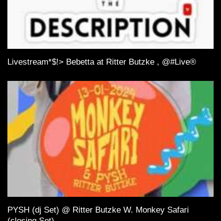
Livestream*$!> Bebetta at Ritter Butzke , @#Live®
PYSH (dj Set) @ Ritter Butzke W. Monkey Safari
(closing Set)