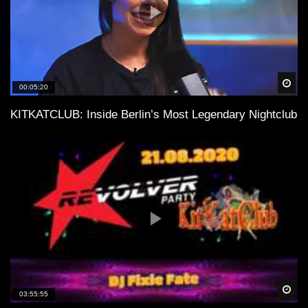
Spä
00:05:20
KITKATCLUB: Inside Berlin’s Most Legendary Nightclub
Spä
03:55:55