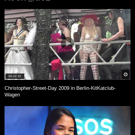
Spä
00:02:32
Christopher-Street-Day 2009 in Berlin-KitKatclub-
Wagen