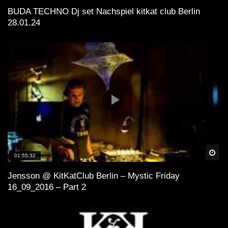
BUDA TECHNO Dj set Nachspiel kitkat club Berlin
28.01.24
Spä
01:55:32
Jensson @ KitKatClub Berlin – Mystic Friday
16_09_2016 – Part 2