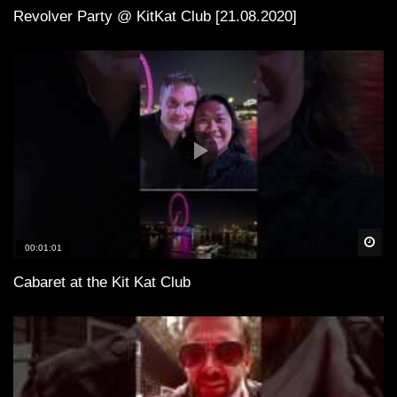
Revolver Party @ KitKat Club [21.08.2020]
Spä
00:01:01
Cabaret at the Kit Kat Club