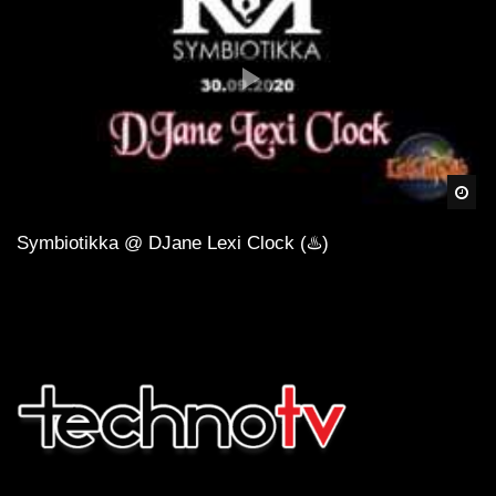
Spä
Symbiotikka @ DJane Lexi Clock (♨️)