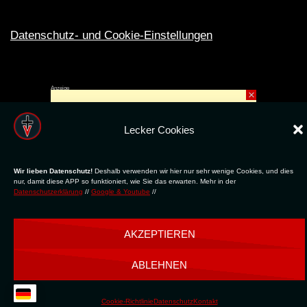
Datenschutz- und Cookie-Einstellungen
Anzeige
×
Rechte ins All © 2024. Erstellt mit
ღ
für die CLUBS und SZENE |
Club.TV
|
DATENSCHUTZ
|
NUTZUNG
Lecker Cookies
Wir lieben Datenschutz!
Deshalb verwenden wir hier nur sehr wenige Cookies, und dies
nur, damit diese APP so funktioniert, wie Sie das erwarten. Mehr in der
Datenschutzerklärung
//
Google & Youtube
//
AKZEPTIEREN
ABLEHNEN
Cookie-Richtlinie
Datenschutz
Kontakt