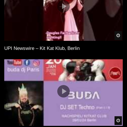
Spä
UPI Newswire – Kit Kat Klub, Berlin
Spä