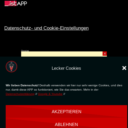
Datenschutz- und Cookie-Einstellungen
Anzeige
×
Rechte ins All © 2024. Erstellt mit
ღ
für die CLUBS und SZENE |
Club.TV
|
DATENSCHUTZ
|
NUTZUNG
Lecker Cookies
Wir lieben Datenschutz!
Deshalb verwenden wir hier nur sehr wenige Cookies, und dies
nur, damit diese APP so funktioniert, wie Sie das erwarten. Mehr in der
Datenschutzerklärung
//
Google & Youtube
//
AKZEPTIEREN
ABLEHNEN