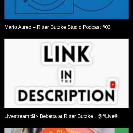
Mario Aureo – Ritter Butzke Studio Podcast #03
Livestream*$!> Bebetta at Ritter Butzke , @#Live®