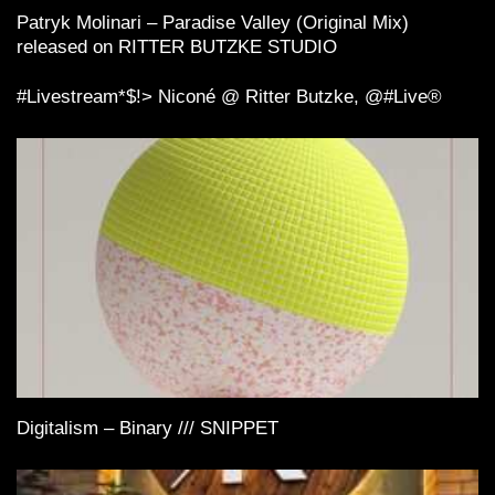
Patryk Molinari – Paradise Valley (Original Mix)
released on RITTER BUTZKE STUDIO
#Livestream*$!> Niconé️ @ Ritter Butzke, @#Live®
Digitalism – Binary /// SNIPPET