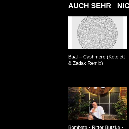
AUCH SEHR _NI
Baal – Cashmere (Kotelett
& Zadak Remix)
Bombata • Ritter Butzke •