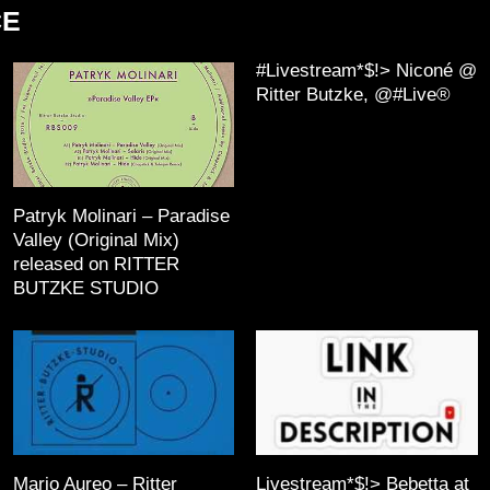
CE
#Livestream*$!> Niconé️ @
Ritter Butzke, @#Live®
Patryk Molinari – Paradise
Valley (Original Mix)
released on RITTER
BUTZKE STUDIO
Mario Aureo – Ritter
Livestream*$!> Bebetta at