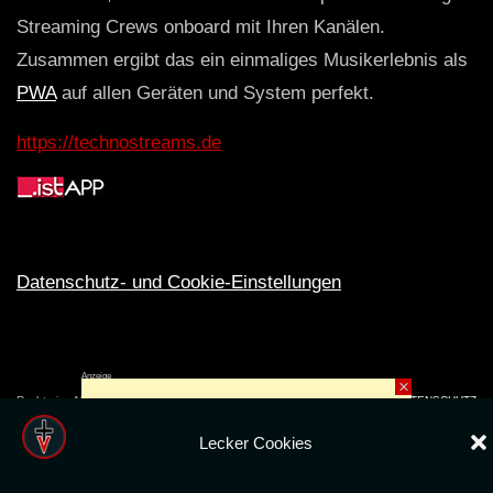
Streaming Crews onboard mit Ihren Kanälen.
Zusammen ergibt das ein einmaliges Musikerlebnis als
PWA
auf allen Geräten und System perfekt.
https://technostreams.de
Datenschutz- und Cookie-Einstellungen
Anzeige
×
Rechte ins All © 2024. Erstellt mit
ღ
für die CLUBS und SZENE |
Club.TV
|
DATENSCHUTZ
|
NUTZUNG
Lecker Cookies