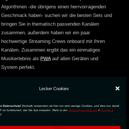
Algorithmen -die übrigens einen herrvorragenden
Geschmack haben- suchen wir die besten Sets und
bringen Sie in thematisch passenden Kanälen
zusammen, außerdem haben wir ein paar
hochwertige Streaming Crews onboard mit Ihren
Kanälen. Zusammen ergibt das ein einmaliges
Musikerlebnis als
PWA
auf allen Geräten und
System perfekt.
https://technostreams.de
Lecker Cookies
en Datenschutz!
Deshalb verwenden wir hier nur sehr wenige Cookies, und dies nur, damit
 so funktioniert, wie Sie das erwarten. Mehr in der
Datenschutzerklärung
//
Google &
//