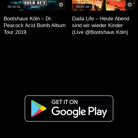
äter
Später
Sp
00:10:51
00:01:18
Bootshaus Köln – Dr.
Dada Life – Heute Abend
Peacock Acid Bomb Album
sind wir wieder Kinder
Tour 2019
(Live @Bootshaus Köln)