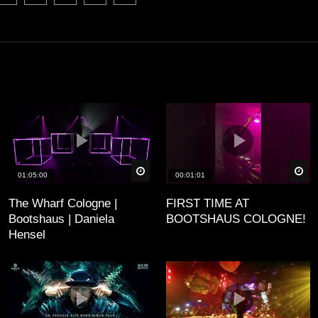
äter
Später
Sp
01:05:00
00:01:01
The Wharf Cologne |
FIRST TIME AT
Bootshaus | Daniela
BOOTSHAUS COLOGNE!
Hensel