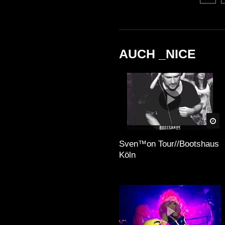
AUCH _NICE
Sp
Sven™on Tour//Bootshaus
Köln