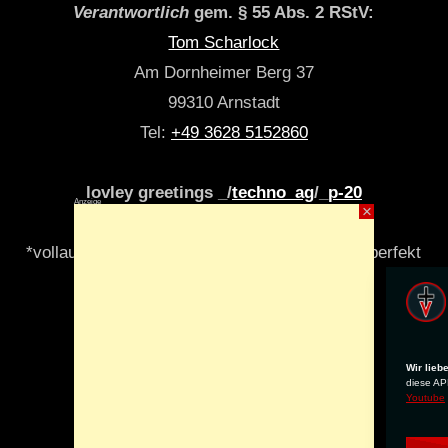
Verantwortlich
gem. § 55 Abs. 2 RStV:
Tom Scharlock
Am Dornheimer Berg 37
99310 Arnstadt
Tel:
+49 3628 5152860
lovley greetings _/
techno_ag
/_
p-20
Anzeige
×
*vollautomatisch & algori(y)thmisch _niemals perfekt
Wir lieb
diese APP
Youtube