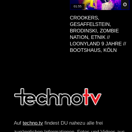
Sp
01:55
CROOKERS,
GESAFFELSTEIN,
BRODINSKI, ZOMBIE
NATION, ETNIK //
LOONYLAND 9 JAHRE //
BOOTSHAUS, KÖLN
Auf
techno.tv
findest DU nahezu alle frei
zugänglichen Informationen, Fotos und Videos aus