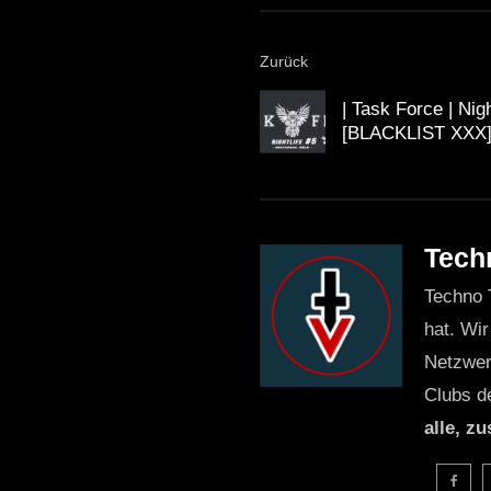
Zurück
| Task Force | Nig
[BLACKLIST XXX
Tech
Techno 
hat. Wir
Netzwer
Clubs d
alle, z