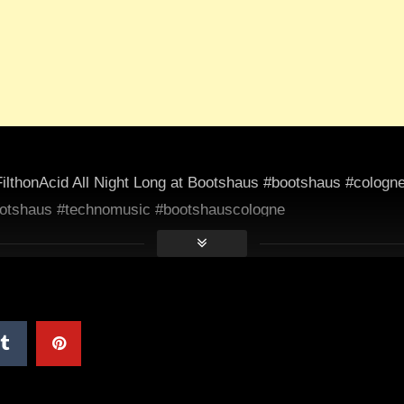
ilthonAcid All Night Long at Bootshaus #bootshaus #cologn
ootshaus #technomusic #bootshauscologne