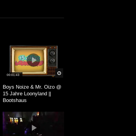
äter
Später
00:01:43
Boys Noize & Mr. Oizo @
15 Jahre Loonyland ||
Bootshaus