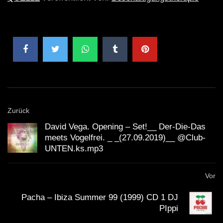
Zurück
David Vega. Opening – Set!__ Der-Die-Das
meets Vogelfrei. _ _(27.09.2019)__ @Club-
UNTEN.ks.mp3
Vor
Pacha – Ibiza Summer 99 (1999) CD 1 DJ
PIppi