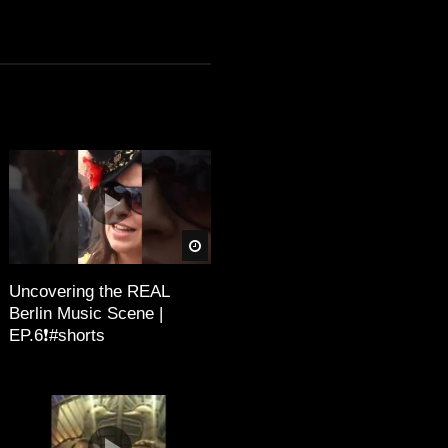
äter
Später
Uncovering the REAL
Berlin Music Scene |
EP.6❗️#shorts