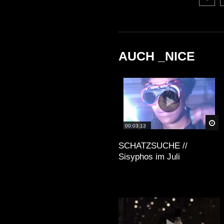
AUCH _NICE
Sp
00:03:13
SCHATZSUCHE //
Sisyphos im Juli