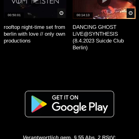
äter
Später
Sp
00:50:01
00:14:13
rooftop night-time set from
DANCING GHOST
berlin with love // only own
LiVE@SYNTHESIS
productions
(8.4.2023 Suicde Club
Berlin)
Verantwortlich
gem. § 55 Abs. 2 RStV: