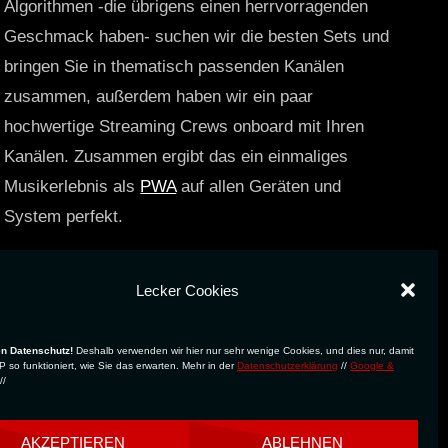
Algorithmen -die übrigens einen herrvorragenden
Geschmack haben- suchen wir die besten Sets und
bringen Sie in thematisch passenden Kanälen
zusammen, außerdem haben wir ein paar
hochwertige Streaming Crews onboard mit Ihren
Kanälen. Zusammen ergibt das ein einmaliges
Musikerlebnis als
PWA
auf allen Geräten und
System perfekt.
https://technostreams.de
Lecker Cookies
en Datenschutz!
Deshalb verwenden wir hier nur sehr wenige Cookies, und dies nur, damit
 so funktioniert, wie Sie das erwarten. Mehr in der
Datenschutzerklärung
//
Google &
//
AKZEPTIEREN
ABLEHNEN