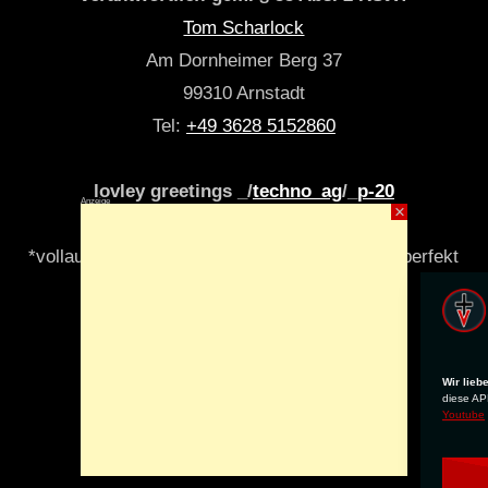
Tom Scharlock
Am Dornheimer Berg 37
99310 Arnstadt
Tel:
+49 3628 5152860
lovley greetings _/
techno_ag
/_
p-20
Anzeige
×
*vollautomatisch & algori(y)thmisch _niemals perfekt
Wir lieb
diese APP
Youtube