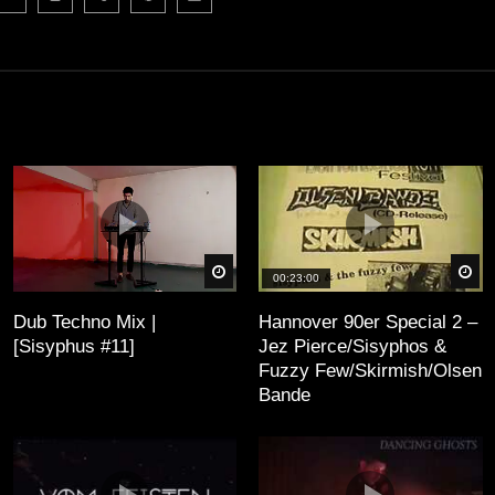
äter
Später
Sp
00:23:00
Dub Techno Mix |
Hannover 90er Special 2 –
[Sisyphus #11]
Jez Pierce/Sisyphos &
Fuzzy Few/Skirmish/Olsen
Bande