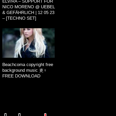
ELV/RA – SUPPORT FOR
NICO MORENO @ UEBEL
& GEFÄHRLICH | 12 05 23
– [TECHNO SET]
Beachcoma copyright free
background music 吏‍♀️
FREE DOWNLOAD