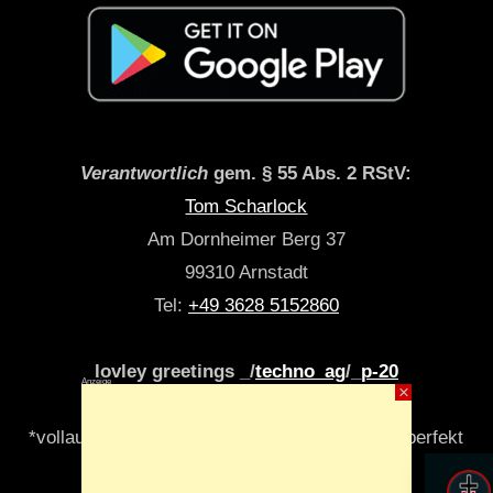
Verantwortlich
gem. § 55 Abs. 2 RStV:
Tom Scharlock
Am Dornheimer Berg 37
99310 Arnstadt
Tel:
+49 3628 5152860
lovley greetings _/
techno_ag
/_
p-20
Anzeige
×
*vollautomatisch & algori(y)thmisch _niemals perfekt