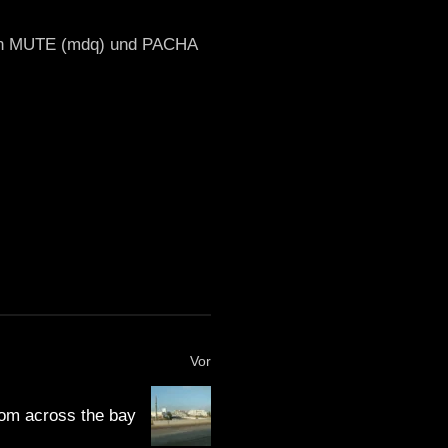
h in MUTE (mdq) und PACHA
Vor
rom across the bay