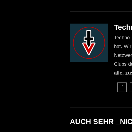
Tech
Techno 
hat. Wir
Netzwer
Clubs d
alle, z
AUCH SEHR _NI