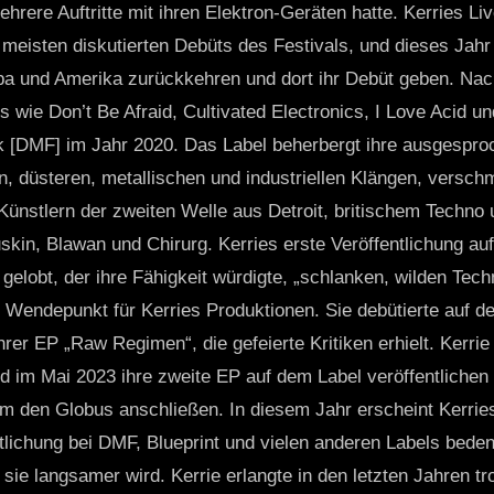
ehrere Auftritte mit ihren Elektron-Geräten hatte. Kerries Li
meisten diskutierten Debüts des Festivals, und dieses Jahr
opa und Amerika zurückkehren und dort ihr Debüt geben. N
s wie Don’t Be Afraid, Cultivated Electronics, I Love Acid u
k [DMF] im Jahr 2020. Das Label beherbergt ihre ausgespro
en, düsteren, metallischen und industriellen Klängen, versc
Künstlern der zweiten Welle aus Detroit, britischem Techno 
skin, Blawan und Chirurg. Kerries erste Veröffentlichung au
gelobt, der ihre Fähigkeit würdigte, „schlanken, wilden Tec
 Wendepunkt für Kerries Produktionen. Sie debütierte auf 
rer EP „Raw Regimen“, die gefeierte Kritiken erhielt. Kerrie 
d im Mai 2023 ihre zweite EP auf dem Label veröffentlichen
m den Globus anschließen. In diesem Jahr erscheint Kerries
tlichung bei DMF, Blueprint und vielen anderen Labels beden
sie langsamer wird. Kerrie erlangte in den letzten Jahren tr