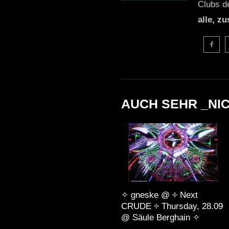
Clubs d
alle, z
AUCH SEHR _NI
✧ gneske @ ༓ Next
CRUDE ༓ Thursday, 28.09
@ Säule Berghain ✧