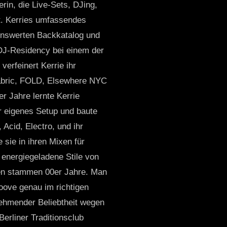
erin, die Live-Sets, DJing,
ht. Kerries umfassendes
kenswerten Backkatalog und
e DJ-Residency bei einem der
verfeinert Kerrie ihr
Fabric, FOLD, Elsewhere NYC
er Jahre lernte Kerrie
hr eigenes Setup und baute
Acid, Electro, und ihr
 sie in ihren Mixen für
energiegeladene Stile von
ren stammen 00er Jahre. Man
roove genau im richtigen
nehmender Beliebtheit wegen
erliner Traditionsclub