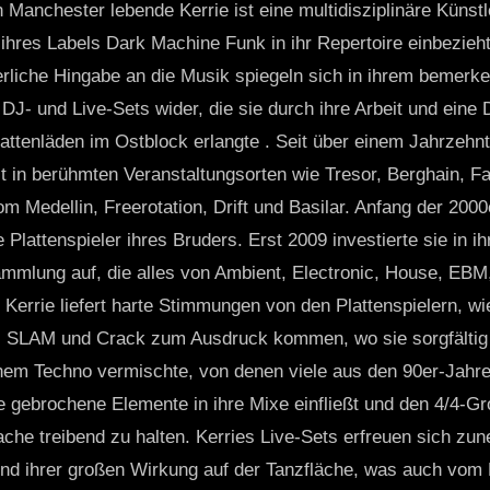
n Manchester lebende Kerrie ist eine multidisziplinäre Künstl
 ihres Labels Dark Machine Funk in ihr Repertoire einbezie
erliche Hingabe an die Musik spiegeln sich in ihrem bemer
n DJ- und Live-Sets wider, die sie durch ihre Arbeit und ein
ttenläden im Ostblock erlangte . Seit über einem Jahrzehnt 
it in berühmten Veranstaltungsorten wie Tresor, Berghain, 
m Medellin, Freerotation, Drift und Basilar. Anfang der 2000
Plattenspieler ihres Bruders. Erst 2009 investierte sie in i
mmlung auf, die alles von Ambient, Electronic, House, EBM, 
errie liefert harte Stimmungen von den Plattenspielern, wie
i, SLAM und Crack zum Ausdruck kommen, wo sie sorgfältig 
chem Techno vermischte, von denen viele aus den 90er-Jah
ie gebrochene Elemente in ihre Mixe einfließt und den 4/4-G
he treibend zu halten. Kerries Live-Sets erfreuen sich zu
und ihrer großen Wirkung auf der Tanzfläche, was auch vom B