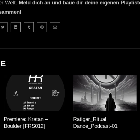
er Welt.
Meld dich an und baue dir deine eigenen Playliste
usammen!
CE
Premiere: Kratan –
Ratigar_Ritual
Boulder [FRS012]
Dance_Podcast-01