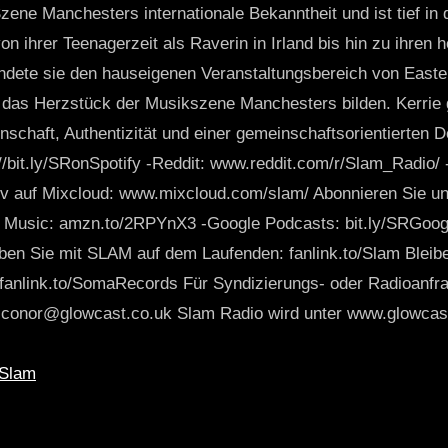
Szene Manchesters internationale Bekanntheit und ist tief in 
on ihrer Teenagerzeit als Raverin in Irland bis hin zu ihren 
ndete sie den hauseigenen Veranstaltungsbereich von Easter
r das Herzstück der Musikszene Manchesters bilden. Kerrie g
enschaft, Authentizität und einer gemeinschaftsorientierten 
p://bit.ly/SRonSpotify -Reddit: www.reddit.com/r/Slam_Radio/
iv auf Mixcloud: www.mixcloud.com/slam/ Abonnieren Sie un
Music: amzn.to/2RPYnX3 -Google Podcasts: bit.ly/SRGoog
iben Sie mit SLAM auf dem Laufenden: fanlink.to/Slam Blei
fanlink.to/SomaRecords Für Syndizierungs- oder Radioanfr
onor@glowcast.co.uk Slam Radio wird unter www.glowcast.
Slam