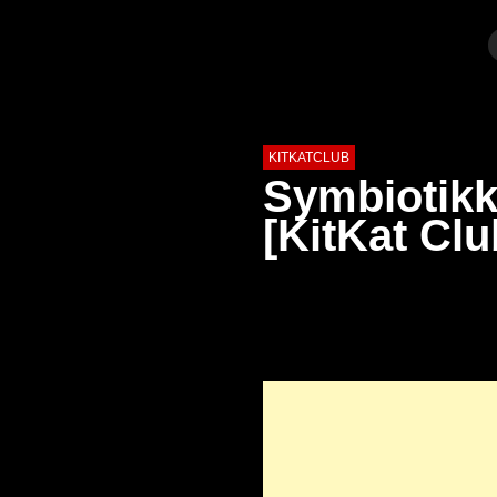
KITKATCLUB
Symbiotikk
[KitKat Clu