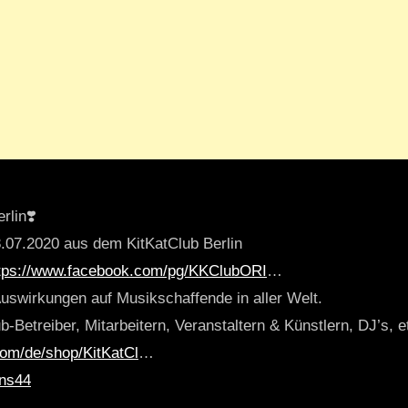
rlin❣️
8.07.2020 aus dem KitKatClub Berlin
tps://www.facebook.com/pg/KKClubORI
…
uswirkungen auf Musikschaffende in aller Welt.
ub-Betreiber, Mitarbeitern, Veranstaltern & Künstlern, DJ’s, e
com/de/shop/KitKatCl
…
dns44