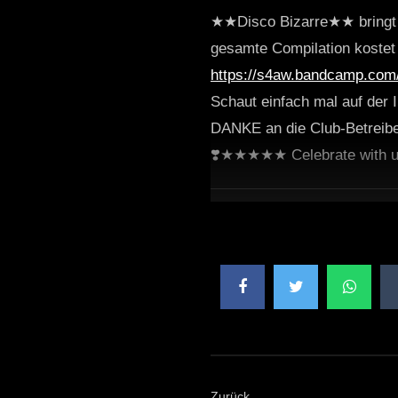
★★Disco Bizarre★★ bringt “F
gesamte Compilation kostet so
https://s4aw.bandcamp.com/
Schaut einfach mal auf der I
DANKE an die Club-Betreiber,
❣️★★★★★ Celebrate with 
Zurück