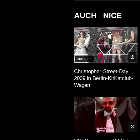
AUCH _NICE
Sp
00:02:32
Christopher-Street-Day
2009 in Berlin-KitKatclub-
Wagen
Sp