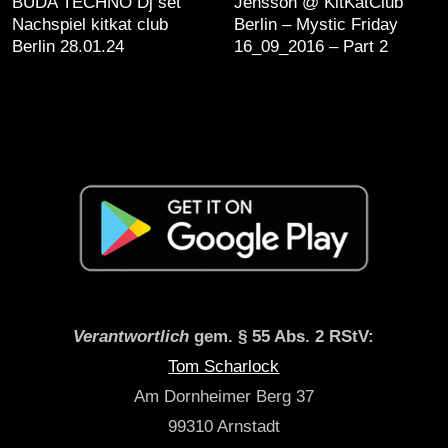
BUDA TECHNO Dj set
Jensson @ KitKatClub
Nachspiel kitkat club
Berlin – Mystic Friday
Berlin 28.01.24
16_09_2016 – Part 2
Verantwortlich
gem. § 55 Abs. 2 RStV:
Tom Scharlock
Am Dornheimer Berg 37
99310 Arnstadt