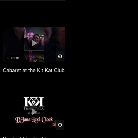
äter
Später
00:01:01
Cabaret at the Kit Kat Club
äter
Später