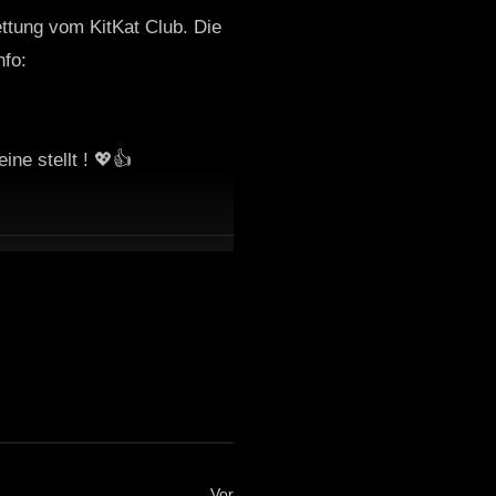
ttung vom KitKat Club. Die
nfo:
ne stellt ! 💖👍
Vor