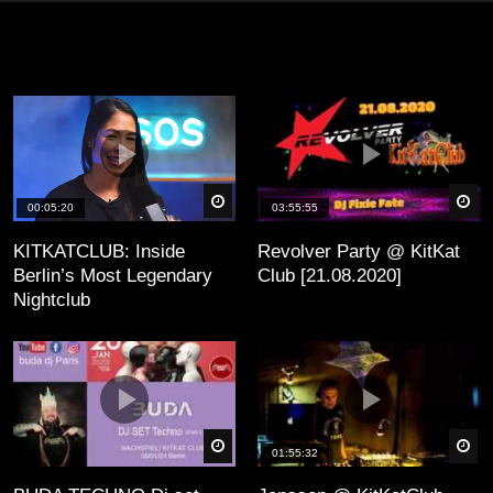
äter
Später
Sp
00:05:20
03:55:55
KITKATCLUB: Inside
Revolver Party @ KitKat
Berlin’s Most Legendary
Club [21.08.2020]
Nightclub
äter
Später
Sp
01:55:32