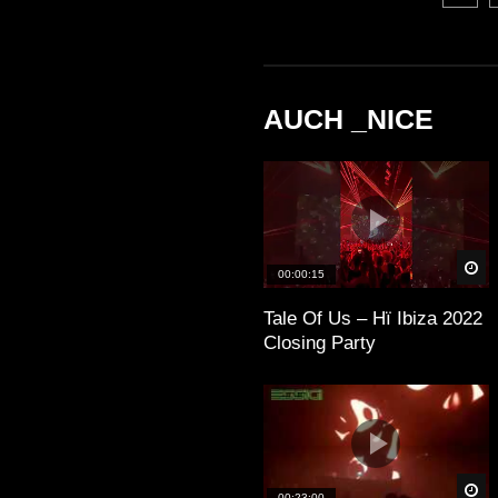
AUCH _NICE
Sp
00:00:15
Tale Of Us – Hï Ibiza 2022
Closing Party
Sp
00:23:00