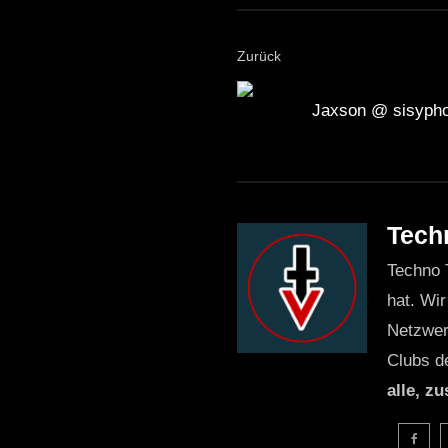
Zurück
Jaxson @ sisypho
Tech
Techno 
hat. Wir
Netzwer
Clubs d
alle, z