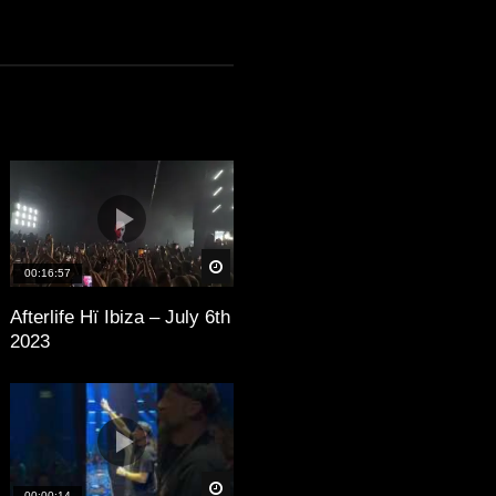
äter
Später
00:16:57
Afterlife Hï Ibiza – July 6th
2023
äter
Später
00:00:14