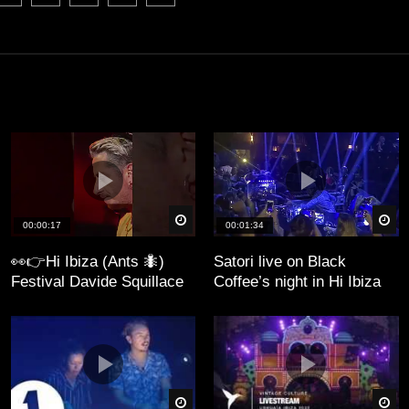
äter
Später
Sp
00:00:17
00:01:34
👀👉Hi Ibiza (Ants 🐜)
Satori live on Black
Festival Davide Squillace
Coffee’s night in Hi Ibiza
äter
Später
Sp