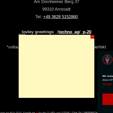
Am Dornheimer Berg 37
99310 Arnstadt
Tel:
+49 3628 5152860
lovley greetings _/
techno_ag
/_
p-20
Anzeige
×
*vollautomatisch & algori(y)thmisch _niemals perfekt
Wir lieb
diese APP
Youtube
hte ins All © 2024. Erstellt mit
ღ
für die CLUBS und SZENE |
Club.TV
|
DATENSCHUTZ
|
NUTZU