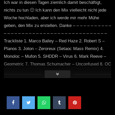
Ich war in diesen Tagen ziemlich damit beschäftigt,
nichts zu tun 🙂 Ich kann den Mix vielleicht nicht jede
Woche hochladen, aber ich werde mir mehr Mühe
geben, den Mix zu erstellen. Danke – – – – – – – – – – –
– – – – – – – – – – – – – – – – – – – – – – – – – – – – –
Trackliste 1. Marco Bailey – Red Haze 2. Robert S –
Planos 3. Joton – Zeroreux (Setaoc Mass Remix) 4.
Monoloc – Mufon 5. SHDDR – Virus 6. Mark Reeve –
Geometric 7. Thomas Schumacher – Unconfused 8. OC
& Verde – Menace 9. Agent Orange, Tomy DeClerque –
Zaxxon – – – – – – – – – – – – – – – – – – – – – – – – –
– – – – – – – – – – – – – – – – – Kontakt
delafire20@gmail.com Soundcloud
https://soundcloud.com/desisyphus
Instagram
https://www.instagram.com/sisyphus_bass/