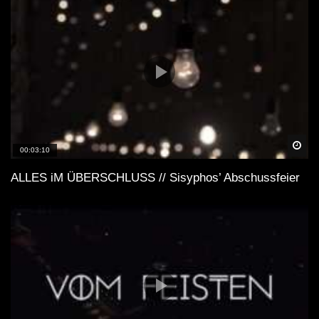
Spä
00:03:10
ALLES iM ÜBERSCHLUSS // Sisyphos’ Abschussfeier