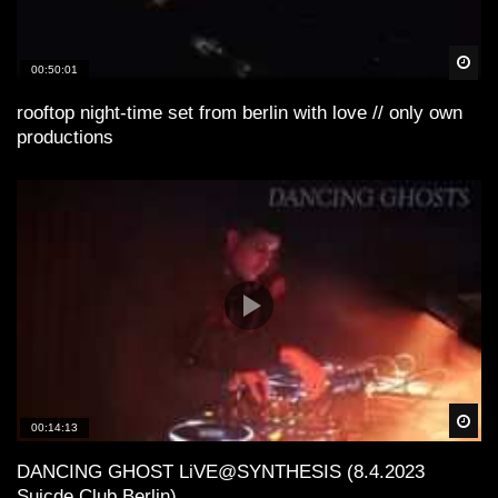
Spä
00:50:01
rooftop night-time set from berlin with love // only own
productions
Spä
00:14:13
DANCING GHOST LiVE@SYNTHESIS (8.4.2023
Suicde Club Berlin)