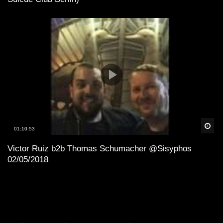
Spä
01:10:53
Victor Ruiz b2b Thomas Schumacher @Sisyphos
02/05/2018