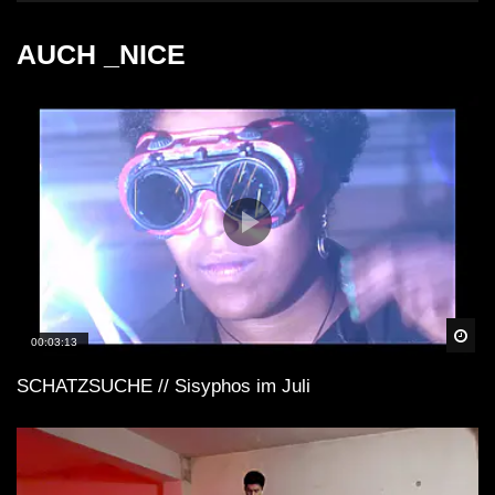
AUCH _NICE
Spä
00:03:13
SCHATZSUCHE // Sisyphos im Juli