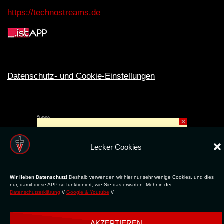
https://technostreams.de
Datenschutz- und Cookie-Einstellungen
Anzeige
×
Rechte ins All © 2024. Erstellt mit
ღ
für die CLUBS und SZENE |
Club.TV
|
DATENSCHUTZ
|
NUTZUNG
Lecker Cookies
Wir lieben Datenschutz!
Deshalb verwenden wir hier nur sehr wenige Cookies, und dies
nur, damit diese APP so funktioniert, wie Sie das erwarten. Mehr in der
Datenschutzerklärung
//
Google & Youtube
//
AKZEPTIEREN