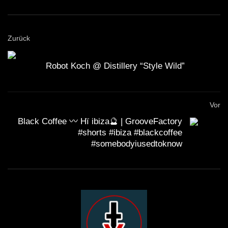
#Techno #Sisyphus
Zurück
Robot Koch @ Distillery “Style Wild”
Vor
Black Coffee 〰️ Hï ibiza🔮 | GrooveFactory
#shorts #ibiza #blackcoffee
#somebodyiusedtoknow