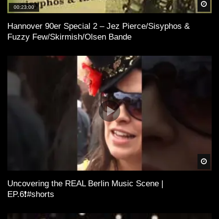
Spä
00:23:00
Hannover 90er Special 2 – Jez Pierce/Sisyphos &
Fuzzy Few/Skirmish/Olsen Bande
Spä
Uncovering the REAL Berlin Music Scene |
EP.6❗️#shorts