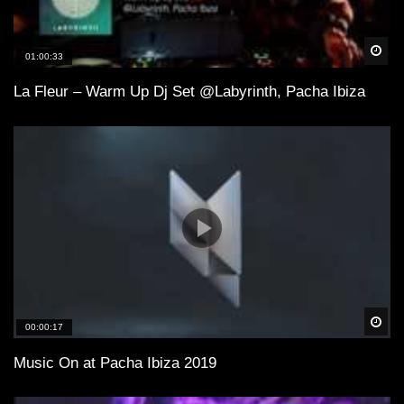
Spä
01:00:33
La Fleur – Warm Up Dj Set @Labyrinth, Pacha Ibiza
Spä
00:00:17
Music On at Pacha Ibiza 2019