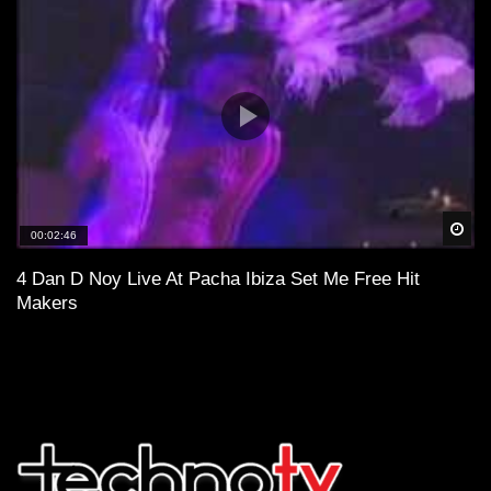
Spä
00:02:46
4 Dan D Noy Live At Pacha Ibiza Set Me Free Hit
Makers