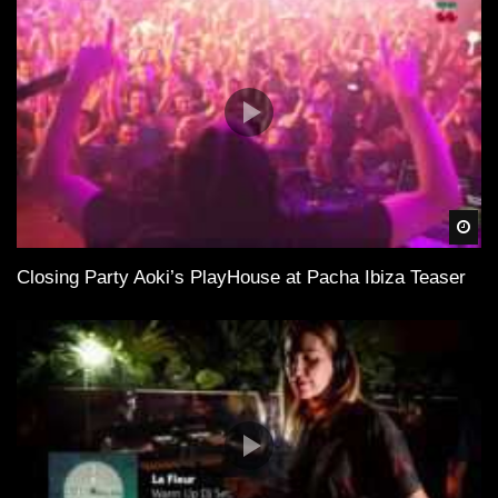
Spä
Closing Party Aoki’s PlayHouse at Pacha Ibiza Teaser