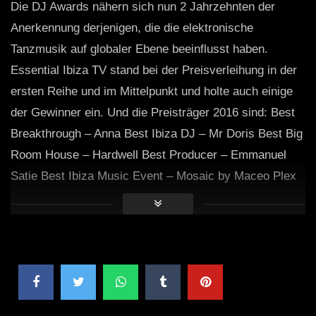
Die DJ Awards nähern sich nun 2 Jahrzehnten der
Anerkennung derjenigen, die die elektronische
Tanzmusik auf globaler Ebene beeinflusst haben.
Essential Ibiza TV stand bei der Preisverleihung in der
ersten Reihe und im Mittelpunkt und holte auch einige
der Gewinner ein. Und die Preisträger 2016 sind: Best
Breakthrough – Anna Best Ibiza DJ – Mr Doris Best Big
Room House – Hardwell Best Producer – Emmanuel
Satie Best Ibiza Music Event – ​​Mosaic by Maceo Plex
at Pacha Best Deep House – Black Coffee Best Bass –
Amine Edge & Dance Cutting Edge – Funktion-One
Best Trance – Armin Van Buuren Best International DJ
– Carl Cox Best Newcomer – Mihalis Safras Best
Electronic Live Performance – Matador Best Techno –
Carl Cox Iconic Club – Space Ibiza Best Ibiza Night –