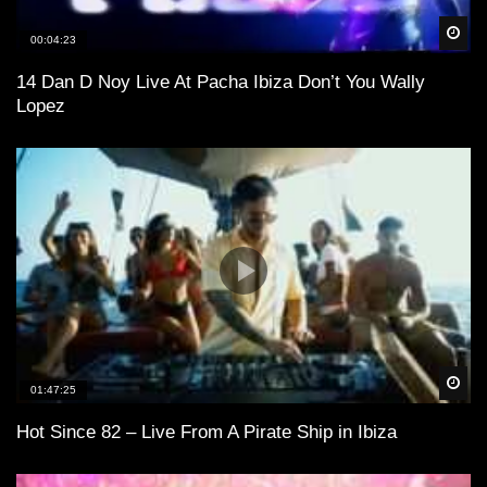
Spä
00:04:23
14 Dan D Noy Live At Pacha Ibiza Don’t You Wally
Lopez
Spä
01:47:25
Hot Since 82 – Live From A Pirate Ship in Ibiza