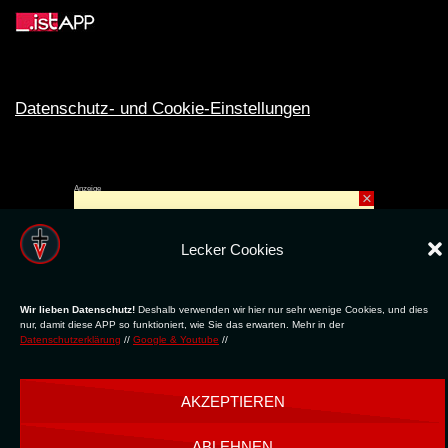
Datenschutz- und Cookie-Einstellungen
Anzeige
×
Rechte ins All © 2024. Erstellt mit
ღ
für die CLUBS und SZENE |
Club.TV
|
DATENSCHUTZ
|
NUTZUNG
Lecker Cookies
Wir lieben Datenschutz!
Deshalb verwenden wir hier nur sehr wenige Cookies, und dies
nur, damit diese APP so funktioniert, wie Sie das erwarten. Mehr in der
Datenschutzerklärung
//
Google & Youtube
//
AKZEPTIEREN
ABLEHNEN