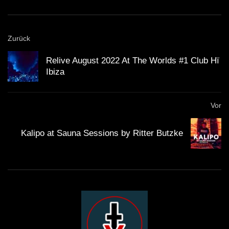
Storytellers – Woomoon Best International Festival –
Awakenings 2016 Bester House – Claptone Bester Tech
House – The Martinez Brothers Pionier der
Zurück
elektronischen Musik – John Acquaviva Label des
Relive August 2022 At The Worlds #1 Club Hï
Jahres – Suara Music
Ibiza
Vor
Kalipo at Sauna Sessions by Ritter Butzke