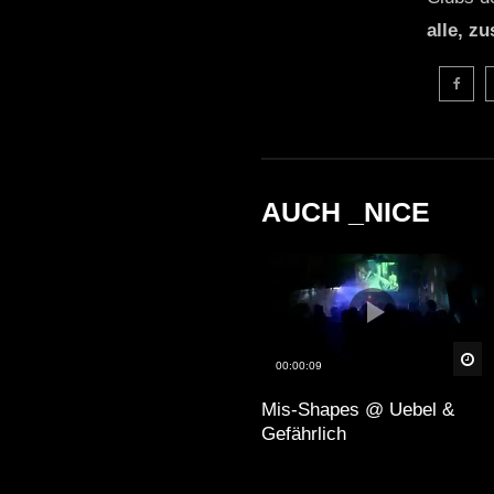
alle, z
AUCH _NICE
Sp
00:00:09
Mis-Shapes @ Uebel &
Gefährlich