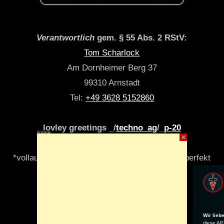
Verantwortlich
gem. § 55 Abs. 2 RStV:
Tom Scharlock
Am Dornheimer Berg 37
99310 Arnstadt
Tel:
+49 3628 5152860
lovley greetings _/
techno_ag
/_
p-20
Anzeige
×
*vollautomatisch & algori(y)thmisch _niemals perfekt
Wir lieb
diese APP