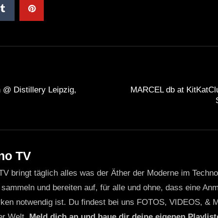
@ Distillery Leipzig,
MARCEL db at KitKatClu
no TV
TV bringt täglich alles was der Äther der Moderne im Techn
 sammeln und bereiten auf, für alle und ohne, dass eine Anme
ken notwendig ist. Du findest bei uns FOTOS, VIDEOS, & 
er Welt.
Meld dich an und baue dir deine eigenen Playliste