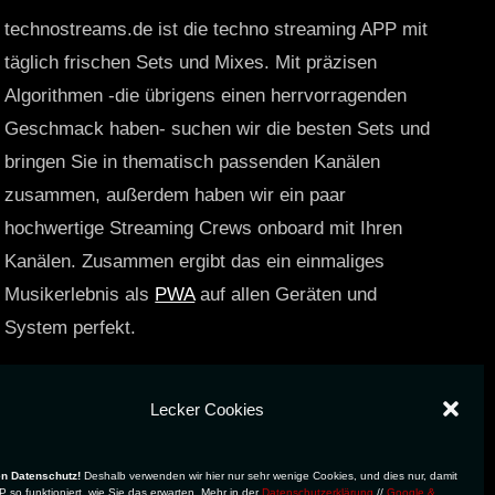
technostreams.de ist die techno streaming APP mit
täglich frischen Sets und Mixes. Mit präzisen
Algorithmen -die übrigens einen herrvorragenden
Geschmack haben- suchen wir die besten Sets und
bringen Sie in thematisch passenden Kanälen
zusammen, außerdem haben wir ein paar
hochwertige Streaming Crews onboard mit Ihren
Kanälen. Zusammen ergibt das ein einmaliges
Musikerlebnis als
PWA
auf allen Geräten und
System perfekt.
https://technostreams.de
Lecker Cookies
en Datenschutz!
Deshalb verwenden wir hier nur sehr wenige Cookies, und dies nur, damit
 so funktioniert, wie Sie das erwarten. Mehr in der
Datenschutzerklärung
//
Google &