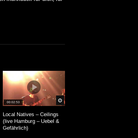
äter
Später
00:02:53
Local Natives – Ceilings
(live Hamburg – Uebel &
Gefährlich)