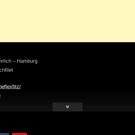
hrlich – Hamburg
hfilet
eflexfitz/
e