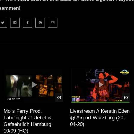
usammen!
äter
Später
Sp
00:04:32
Mo´s Ferry Prod.
Livestream // Kerstin Eden
Labelnight at Uebel &
@ Airport Würzburg (20-
Gefaehrlich Hamburg
04-20)
10/09 (HQ)