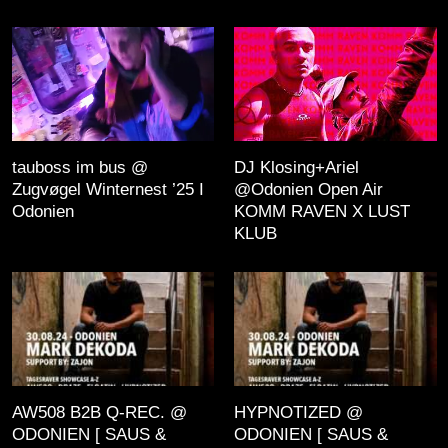
tauboss im bus @
DJ Klosing+Ariel
Zugvøgel Winternest ’25 I
@Odonien Open Air
Odonien
KOMM RAVEN X LUST
KLUB
AW508 B2B Q-REC. @
HYPNOTIZED @
ODONIEN [ SAUS &
ODONIEN [ SAUS &