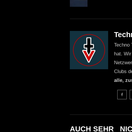
Tech
Techno 
hat. Wir
Netzwer
Clubs d
alle, z
AUCH SEHR _NI