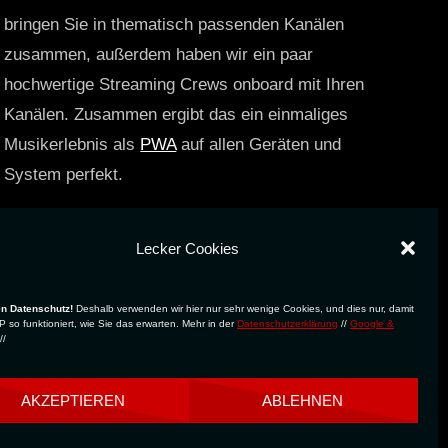
bringen Sie in thematisch passenden Kanälen
zusammen, außerdem haben wir ein paar
hochwertige Streaming Crews onboard mit Ihren
Kanälen. Zusammen ergibt das ein einmaliges
Musikerlebnis als
PWA
auf allen Geräten und
System perfekt.
https://technostreams.de
Lecker Cookies
en Datenschutz!
Deshalb verwenden wir hier nur sehr wenige Cookies, und dies nur, damit
 so funktioniert, wie Sie das erwarten. Mehr in der
Datenschutzerklärung
//
Google &
//
AKZEPTIEREN
ABLEHNEN