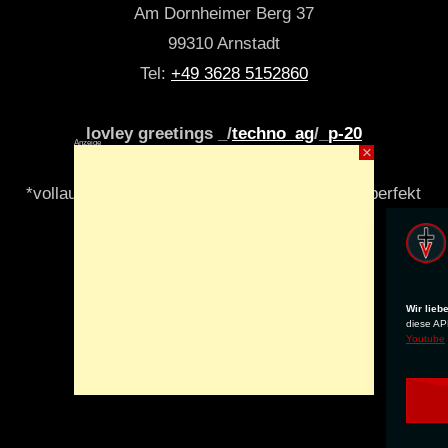
Am Dornheimer Berg 37
99310 Arnstadt
Tel:
+49 3628 5152860
lovley greetings _/
techno_ag
/_
p-20
Anzeige
×
*vollautomatisch & algori(y)thmisch _niemals perfekt
Wir lieb
diese APP
Youtube