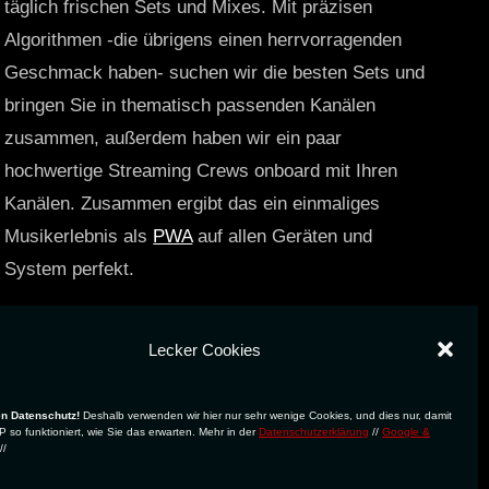
täglich frischen Sets und Mixes. Mit präzisen
Algorithmen -die übrigens einen herrvorragenden
Geschmack haben- suchen wir die besten Sets und
bringen Sie in thematisch passenden Kanälen
zusammen, außerdem haben wir ein paar
hochwertige Streaming Crews onboard mit Ihren
Kanälen. Zusammen ergibt das ein einmaliges
Musikerlebnis als
PWA
auf allen Geräten und
System perfekt.
https://technostreams.de
Lecker Cookies
en Datenschutz!
Deshalb verwenden wir hier nur sehr wenige Cookies, und dies nur, damit
 so funktioniert, wie Sie das erwarten. Mehr in der
Datenschutzerklärung
//
Google &
//