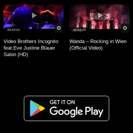
äter
Später
Sp
00:03:02
00:03:23
Video Brothers Incognito
Wanda – Rocking in Wien
feat.Eve Justine Blauer
(Official Video)
Salon (HD)