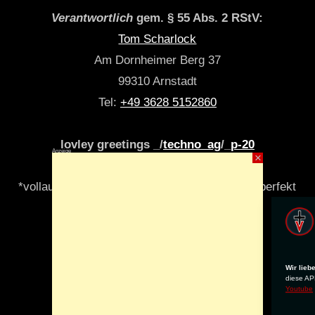
Verantwortlich
gem. § 55 Abs. 2 RStV:
Tom Scharlock
Am Dornheimer Berg 37
99310 Arnstadt
Tel:
+49 3628 5152860
lovley greetings _/
techno_ag
/_
p-20
Anzeige
×
*vollautomatisch & algori(y)thmisch _niemals perfekt
Wir lieb
diese APP
Youtube