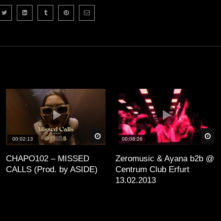
äter
Später
Sp
00:02:13
00:08:26
CHAPO102 – MISSED
Zeromusic & Ayana b2b @
CALLS (Prod. by ASIDE)
Centrum Club Erfurt
13.02.2013