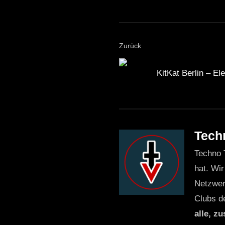
Zurück
KitKat Berlin – E
Tech
Techno 
hat. Wir
Netzwer
Clubs d
alle, z