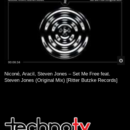
Spä
00:06:34
Niconé, Aracil, Steven Jones – Set Me Free feat.
Steven Jones (Original Mix) [Ritter Butzke Records]