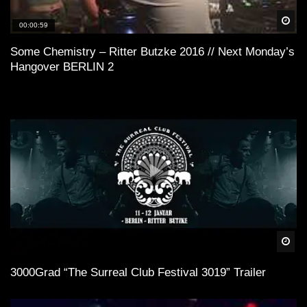
Spä
00:00:59
Some Chemistry – Ritter Butzke 2016 // Next Monday’s
Hangover BERLIN 2
Spä
3000Grad “The Surreal Club Festival 3019” Trailer