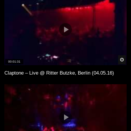
Spä
00:01:31
Claptone – Live @ Ritter Butzke, Berlin (04.05.16)