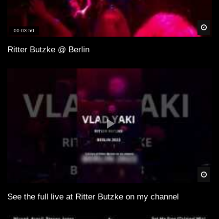
Spä
00:03:50
Ritter Butzke @ Berlin
Spä
See the full live at Ritter Butzke on my channel