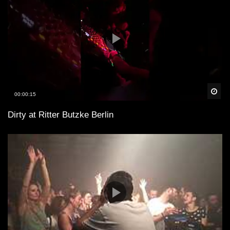
Spä
00:00:15
Dirty at Ritter Butzke Berlin