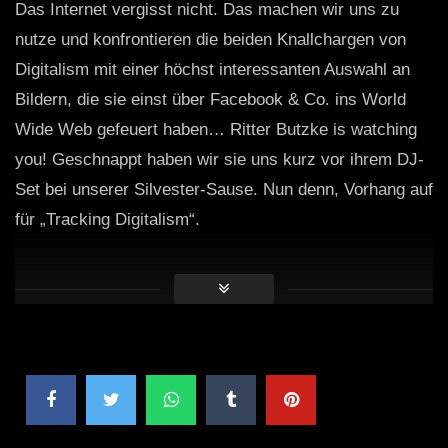
Das Internet vergisst nicht. Das machen wir uns zu
nutze und konfrontieren die beiden Knallchargen von
Digitalism mit einer höchst interessanten Auswahl an
Bildern, die sie einst über Facebook & Co. ins World
Wide Web gefeuert haben… Ritter Butzke is watching
you! Geschnappt haben wir sie uns kurz vor ihrem DJ-
Set bei unserer Silvester-Sause. Nun denn, Vorhang auf
für „Tracking Digitalism“.
The internet never forgets. We tap right into that bitter
fact by confronting the two fellas, that are ususal known
as Digitalism, with an interesting selection of some
pictures they once chose to fling into the world wide
web via Facebook or the like… Ritter Butzke is
watching you! We caught them right before their DJ set