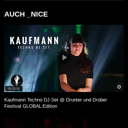
AUCH _NICE
Spä
01:21:11
Kaufmann Techno DJ Set @ Drunter und Drüber
Festival GLOBAL Edition