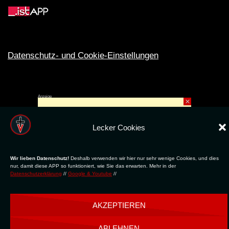
Datenschutz- und Cookie-Einstellungen
Anzeige
×
Rechte ins All © 2024. Erstellt mit
ღ
für die CLUBS und SZENE |
Club.TV
|
DATENSCHUTZ
|
NUTZUNG
Lecker Cookies
Wir lieben Datenschutz!
Deshalb verwenden wir hier nur sehr wenige Cookies, und dies
nur, damit diese APP so funktioniert, wie Sie das erwarten. Mehr in der
Datenschutzerklärung
//
Google & Youtube
//
AKZEPTIEREN
ABLEHNEN