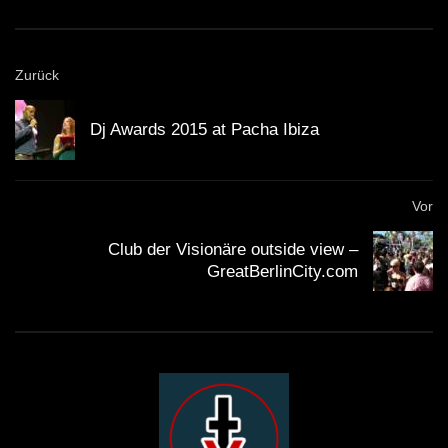
at our New Year’s Eve party. Curtain up for “Tracking
Digitalism“.
Zurück
Dj Awards 2015 at Pacha Ibiza
Vor
Club der Visionäre outside view –
GreatBerlinCity.com