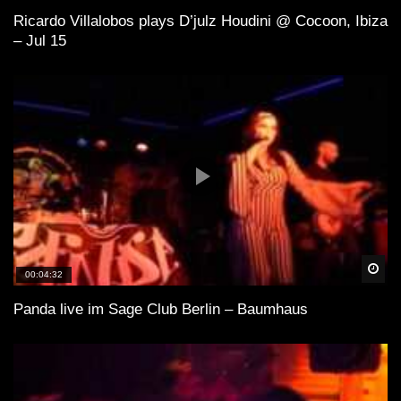
Ricardo Villalobos plays D’julz Houdini @ Cocoon, Ibiza
– Jul 15
Spä
00:04:32
Panda live im Sage Club Berlin – Baumhaus