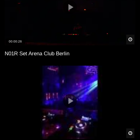
Spä
00:00:26
N01R Set Arena Club Berlin
Spä