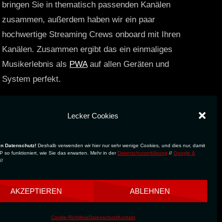
bringen Sie in thematisch passenden Kanälen
zusammen, außerdem haben wir ein paar
hochwertige Streaming Crews onboard mit Ihren
Kanälen. Zusammen ergibt das ein einmaliges
Musikerlebnis als
PWA
auf allen Geräten und
System perfekt.
https://technostreams.de
Lecker Cookies
en Datenschutz!
Deshalb verwenden wir hier nur sehr wenige Cookies, und dies nur, damit
 so funktioniert, wie Sie das erwarten. Mehr in der
Datenschutzerklärung
//
Google &
//
AKZEPTIEREN
ABLEHNEN
Cookie-Richtlinie
Datenschutz
Kontakt
NG