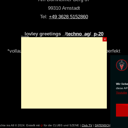
99310 Arnstadt
Tel:
+49 3628 5152860
lovley greetings _/
techno_ag
/_
p-20
Anzeige
×
*vollautomatisch & algori(y)thmisch _niemals perfekt
Wir lieb
diese APP
Youtube
hte ins All © 2024. Erstellt mit
ღ
für die CLUBS und SZENE |
Club.TV
|
DATENSCHUTZ
|
NUTZU