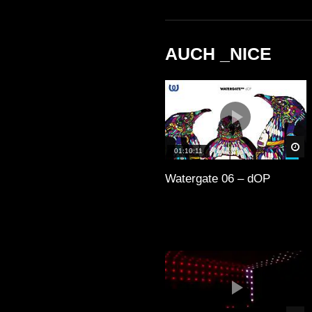
AUCH _NICE
Sp
01:10:11
Watergate 06 – dOP