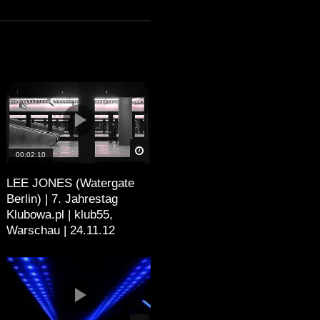
äter
Später
00:02:10
LEE JONES (Watergate
Berlin) | 7. Jahrestag
Klubowa.pl | klub55,
Warschau | 24.11.12