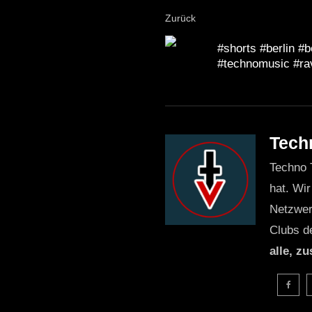
Zurück
#shorts #berlin #b
#technomusic #ra
Tech
Techno 
hat. Wir
Netzwer
Clubs d
alle, z