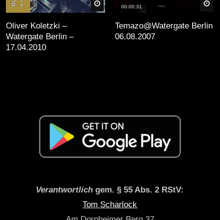
äter
Später
Sp
00:00:31
Oliver Koletzki –
Temazo@Watergate Berlin
Watergate Berlin –
06.08.2007
17.04.2010
Verantwortlich
gem. § 55 Abs. 2 RStV:
Tom Scharlock
Am Dornheimer Berg 37