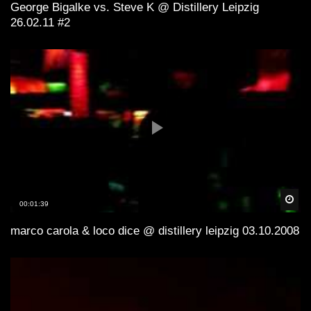
George Bigalke vs. Steve K @ Distillery Leipzig
26.02.11 #2
Spä
00:01:39
marco carola & loco dice @ distillery leipzig 03.10.2008