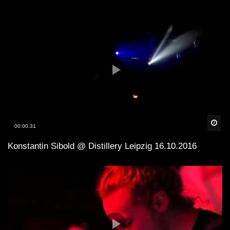
Spä
00:00:31
Konstantin Sibold @ Distillery Leipzig 16.10.2016