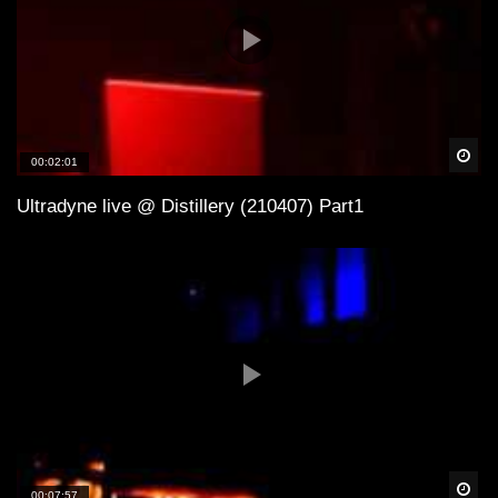
Spä
00:02:01
Ultradyne live @ Distillery (210407) Part1
Spä
00:07:57