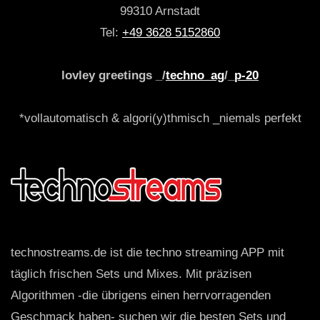
99310 Arnstadt
Tel:
+49 3628 5152860
lovley greetings _/
techno_ag
/_
p-20
*vollautomatisch & algori(y)thmisch _niemals perfekt
technostreams.de ist die techno streaming APP mit
täglich frischen Sets und Mixes. Mit präzisen
Algorithmen -die übrigens einen herrvorragenden
Geschmack haben- suchen wir die besten Sets und