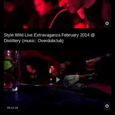
Spä
Style Wild Live Extravaganza February 2014 @
Distillery (music: Overdubclub)
Spä
00:12:16