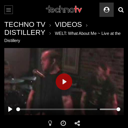
TECHNO TV
VIDEOS
DISTILLERY
WELT: What About Me ~ Live at the
Distillery
PLAY
PLAY