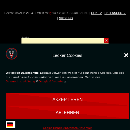
Rechte ins All © 2024. Erstellt mit
ღ
für die CLUBS und SZENE |
Club.TV
|
DATENSCHUTZ
|
NUTZUNG
Anzeige
×
Lecker Cookies
Wir lieben Datenschutz!
Deshalb verwenden wir hier nur sehr wenige Cookies, und dies
nur, damit diese APP so funktioniert, wie Sie das erwarten. Mehr in der
Datenschutzerklärung
//
Google & Youtube
//
AKZEPTIEREN
ABLEHNEN
Cookie-Richtlinie
Datenschutz
Kontakt