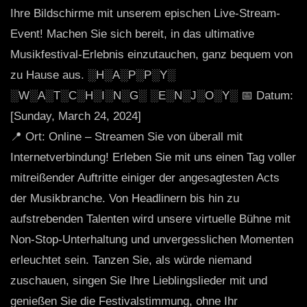
Ihre Bildschirme mit unserem epischen Live-Stream-
Event! Machen Sie sich bereit, in das ultimative
Musikfestival-Erlebnis einzutauchen, ganz bequem von
zu Hause aus. ░H░A░P░P░Y░
░W░A░T░C░H░I░N░G░ ░E░N░J░O░Y░ 📅 Datum:
[Sunday, March 24, 2024]
📍 Ort: Online – Streamen Sie von überall mit
Internetverbindung! Erleben Sie mit uns einen Tag voller
mitreißender Auftritte einiger der angesagtesten Acts
der Musikbranche. Von Headlinern bis hin zu
aufstrebenden Talenten wird unsere virtuelle Bühne mit
Non-Stop-Unterhaltung und unvergesslichen Momenten
erleuchtet sein. Tanzen Sie, als würde niemand
zuschauen, singen Sie Ihre Lieblingslieder mit und
genießen Sie die Festivalstimmung, ohne Ihr