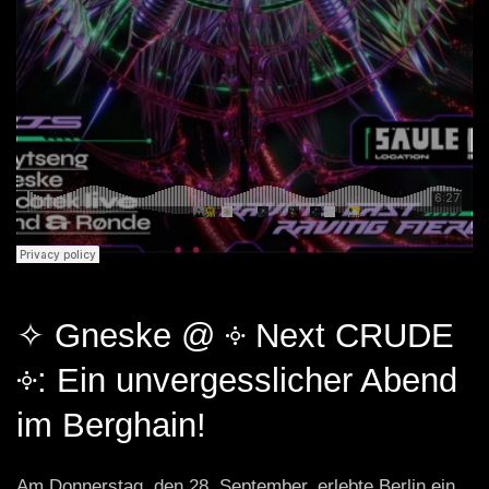
✧ Gneske @ ༓ Next CRUDE
༓: Ein unvergesslicher Abend
im Berghain!
Am Donnerstag, den 28. September, erlebte Berlin ein