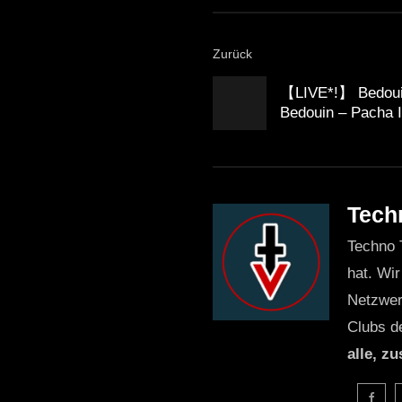
Zurück
【LIVE*!】 Bedouin
Bedouin – Pacha I
Tech
Techno 
hat. Wir
Netzwer
Clubs d
alle, z